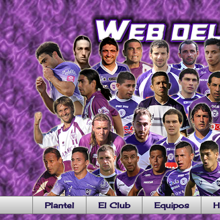
Plantel
El Club
Equipos
H