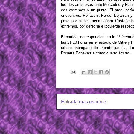
los dos amistosos ante Mercedes y Flandri
dos extremos y un punta. El arco, sería
encuentros: Pollacchi, Pardo, Bojanich y
pasa por si los acompañará Castañeda 
extremos, por derecha e izquierda respect
El partido, correspondiente a la 1ª fecha
las 21.10 horas en el estadio de Mitre y Pu
árbitro encargado de impartir justicia.
Roberta Echavarría como cuarto árbitro.
Entrada más reciente