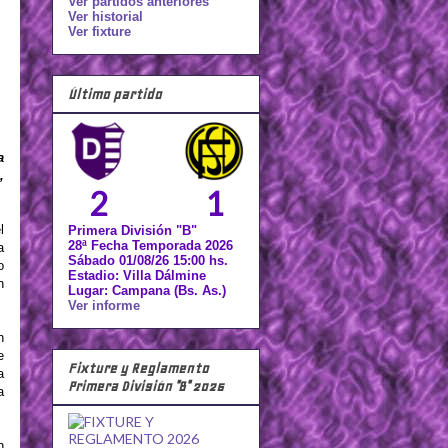
Ver partidos anteriores
Ver historial
Ver fixture
Último partido
a
,
2
1
l
Primera División "B"
28ª Fecha Temporada 2026
a
Sábado 01/08/26 15:00 hs.
o
Estadio: Villa Dálmine
n
Lugar: Campana (Bs. As.)
Ver informe
n
e
Fixture y Reglamento
a
Primera División "B" 2026
a
n