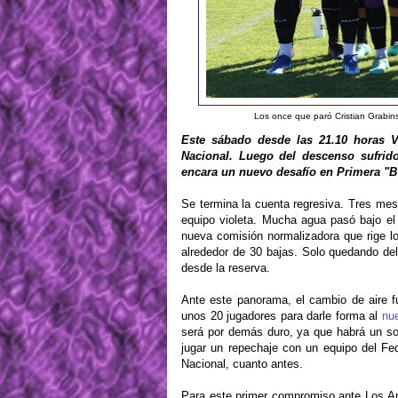
Los once que paró Cristian Grabins
Este sábado desde las 21.10 horas V
Nacional. Luego del descenso sufrid
encara un nuevo desafío en Primera "B"
Se termina la cuenta regresiva. Tres mese
equipo violeta. Mucha agua pasó bajo el
nueva comisión normalizadora que rige lo
alrededor de 30 bajas. Solo quedando del
desde la reserva.
Ante este panorama, el cambio de aire fu
unos 20 jugadores para darle forma al
nue
será por demás duro, ya que habrá un sol
jugar un repechaje con un equipo del Fed
Nacional, cuanto antes.
Para este primer compromiso ante Los An