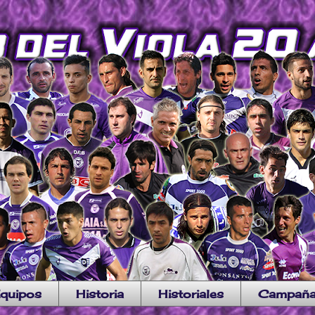
quipos
Historia
Historiales
Campañ