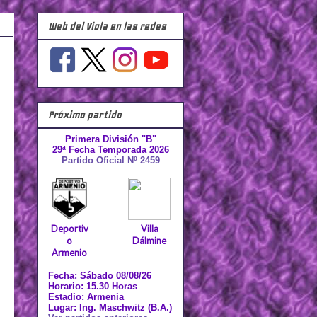
Web del Viola en las redes
Próximo partido
Primera División "B"
29ª Fecha Temporada 2026
Partido Oficial Nº 2459
Deportiv
Villa
o
Dálmine
Armenio
Fecha: Sábado 08/08/26
Horario: 15.30 Horas
Estadio: Armenia
Lugar: Ing. Maschwitz (B.A.)