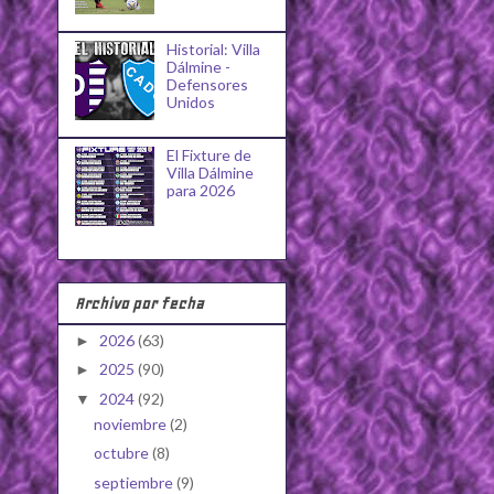
Historial: Villa
Dálmine -
Defensores
Unidos
El Fixture de
Villa Dálmine
para 2026
Archivo por fecha
2026
(63)
►
2025
(90)
►
2024
(92)
▼
noviembre
(2)
octubre
(8)
septiembre
(9)