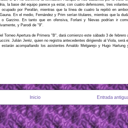
a, la base del equipo parece ya estar, con cuatro defensores, tres volantes
 ocupado por Perafán, mientras que la línea de cuatro la repitió en ambo
 Gauna. En el medio, Fernández y Prim serían titulares, mientras que la dud
o Garzino. En tanto que en ofensiva, Forlani y Nievas podrían ir com
ivamente, y Parodi de "9".
 del Torneo Apertura de Primera "B", dará comienzo este sábado 3 de febrero 
ccini. Julián Jeréz, quien no registra antecedentes dirigiendo al Viola, será e
 Lo estarán acompañando los asistentes Arnaldo Melgarejo y Hugo Hartung 
Inicio
Entrada antigu