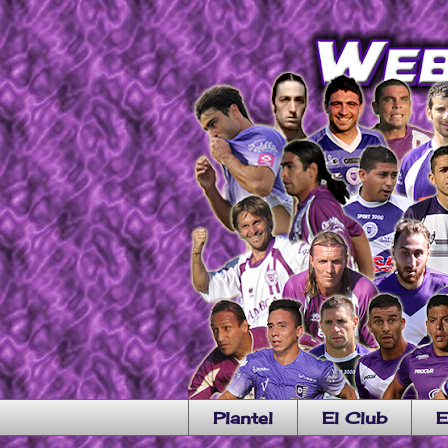
Plantel
El Club
E