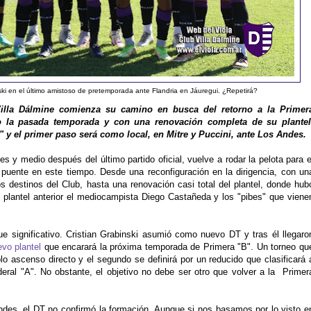
ki en el último amistoso de pretemporada ante Flandria en Jáuregui. ¿Repetirá?
illa Dálmine comienza su camino en busca del retorno a la Primer
o la pasada temporada y con una renovación completa de su plantel
 y el primer paso será como local, en Mitre y Puccini, ante Los Andes.
s y medio después del último partido oficial, vuelve a rodar la pelota para e
 puente en este tiempo. Desde una reconfiguración en la dirigencia, con un
s destinos del Club, hasta una renovación casi total del plantel, donde hub
 plantel anterior el mediocampista Diego Castañeda y los "pibes" que viene
e significativo. Cristian Grabinski asumió como nuevo DT y tras él llegaro
vo plantel
que encarará la próxima temporada de Primera "B". Un torneo qu
o ascenso directo y el segundo se definirá por un reducido que clasificará 
eral "A". No obstante, el objetivo no debe ser otro que volver a la Primer
des, el DT no confirmó la formación. Aunque si nos basamos por lo visto e