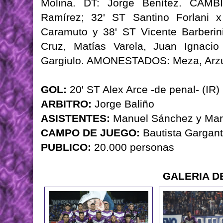
Molina. DT: Jorge Benítez. CAMB
Ramírez; 32' ST Santino Forlani 
Caramuto y 38' ST Vicente Barberi
Cruz, Matías Varela, Juan Ignacio 
Gargiulo. AMONESTADOS: Meza, Arzur
GOL:
20' ST Alex Arce -de penal- (IR)
ARBITRO:
Jorge Baliño
ASISTENTES:
Manuel Sánchez y Mari
CAMPO DE JUEGO:
Bautista Gargant
PUBLICO:
20.000 personas
GALERIA D