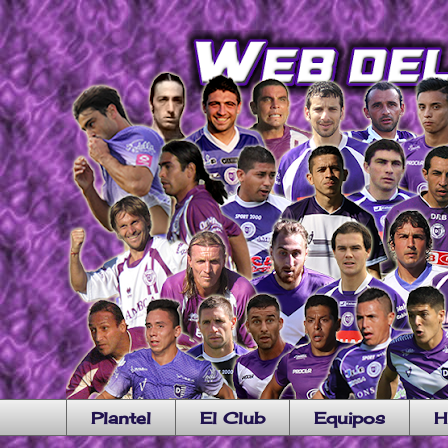
Plantel
El Club
Equipos
H