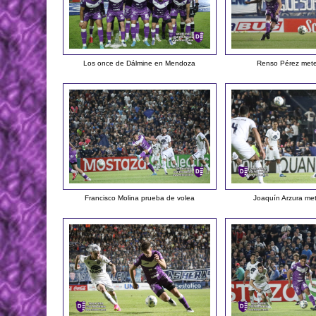
Los once de Dálmine en Mendoza
Renso Pérez met
Francisco Molina prueba de volea
Joaquín Arzura me