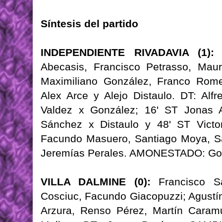
Síntesis del partido
INDEPENDIENTE RIVADAVIA (1):
M
Abecasis, Francisco Petrasso, Mau
Maximiliano González, Franco Romer
Alex Arce y Alejo Distaulo. DT: Alf
Valdez x González; 16' ST Jonas A
Sánchez x Distaulo y 48' ST Vict
Facundo Masuero, Santiago Moya, San
Jeremías Perales. AMONESTADO: Go
VILLA DALMINE (0):
Francisco Sa
Cosciuc, Facundo Giacopuzzi; Agustín
Arzura, Renso Pérez, Martín Caram