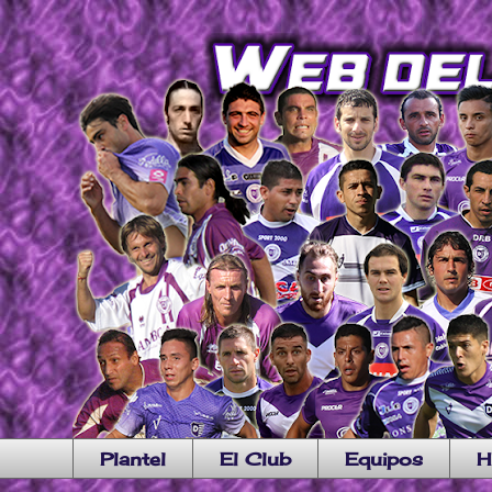
Plantel
El Club
Equipos
H