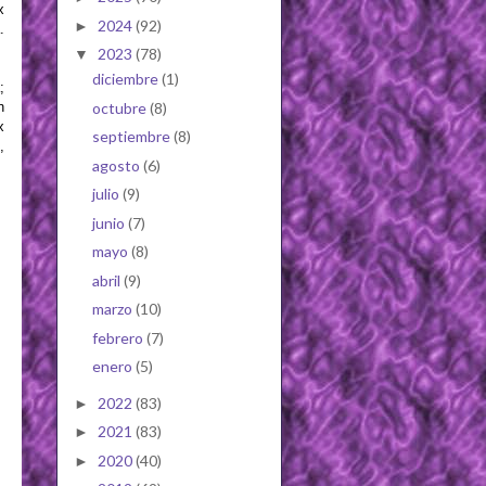
x
2024
(92)
►
.
2023
(78)
▼
diciembre
(1)
;
octubre
(8)
n
x
septiembre
(8)
,
agosto
(6)
julio
(9)
junio
(7)
mayo
(8)
abril
(9)
marzo
(10)
febrero
(7)
enero
(5)
2022
(83)
►
2021
(83)
►
2020
(40)
►