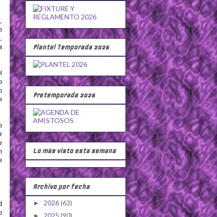
,
o
,
Plantel Temporada 2026
a
l
o
o
Pretemporada 2026
e
o
r
e
Lo más visto esta semana
n
e
Archivo por fecha
2026
(63)
►
d
o
2025
(90)
►