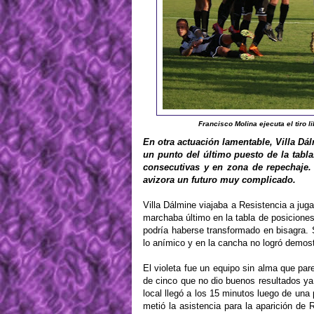
Francisco Molina ejecuta el tiro l
En otra actuación lamentable, Villa Dá
un punto del último puesto de la tabla
consecutivas y en zona de repechaje.
avizora un futuro muy complicado.
Villa Dálmine viajaba a Resistencia a jug
marchaba último en la tabla de posiciones
podría haberse transformado en bisagra.
lo anímico y en la cancha no logró demos
El violeta fue un equipo sin alma que pare
de cinco que no dio buenos resultados ya 
local llegó a los 15 minutos luego de una
metió la asistencia para la aparición de