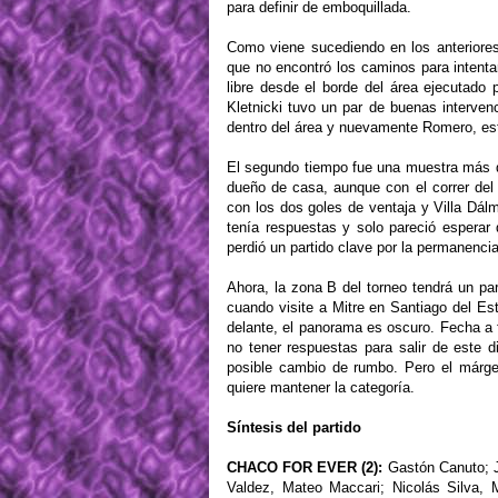
para definir de emboquillada.
Como viene sucediendo en los anteriores
que no encontró los caminos para intentar
libre desde el borde del área ejecutado
Kletnicki tuvo un par de buenas intervenc
dentro del área y nuevamente Romero, esta
El segundo tiempo fue una muestra más de
dueño de casa, aunque con el correr del
con los dos goles de ventaja y Villa Dálm
tenía respuestas y solo pareció esperar q
perdió un partido clave por la permanenci
Ahora, la zona B del torneo tendrá un par
cuando visite a Mitre en Santiago del Es
delante, el panorama es oscuro. Fecha a
no tener respuestas para salir de este 
posible cambio de rumbo. Pero el márge
quiere mantener la categoría.
Síntesis del partido
CHACO FOR EVER (2):
Gastón Canuto; Ju
Valdez, Mateo Maccari; Nicolás Silva,