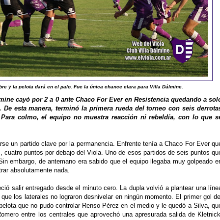
ibre y la pelota dará en el palo. Fue la única chance clara para Villa Dálmine.
lmine cayó por 2 a 0 ante Chaco For Ever en Resistencia quedando a sol
. De esta manera, terminó la primera rueda del torneo con seis derrota
 Para colmo, el equipo no muestra reacción ni rebeldía, con lo que s
arse un partido clave por la permanencia. Enfrente tenía a Chaco For Ever qu
, cuatro puntos por debajo del Viola. Uno de esos partidos de seis puntos qu
 Sin embargo, de antemano era sabido que el equipo llegaba muy golpeado e
trar absolutamente nada.
ció salir entregado desde el minuto cero. La dupla volvió a plantear una líne
que los laterales no lograron desnivelar en ningún momento. El primer gol de
 pelota que no pudo controlar Renso Pérez en el medio y le quedó a Silva, qu
 Romero entre los centrales que aprovechó una apresurada salida de Kletnick