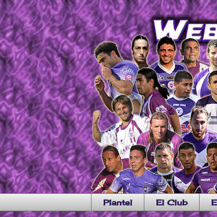
Plantel
El Club
E