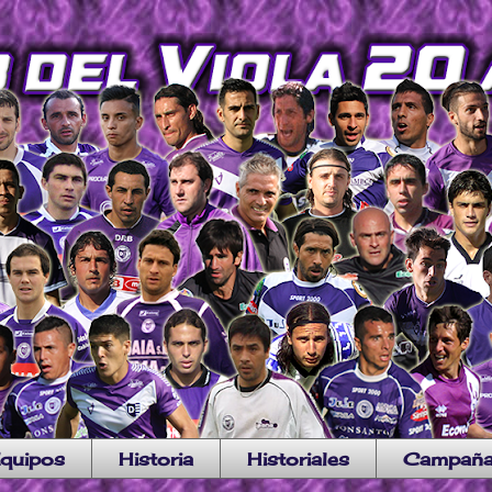
quipos
Historia
Historiales
Campañ