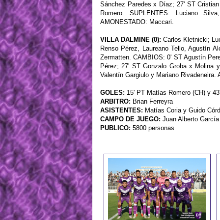
Sánchez Paredes x Díaz; 27' ST Cristian 
Romero. SUPLENTES: Luciano Silva, 
AMONESTADO: Maccari.
VILLA DALMINE (0):
Carlos Kletnicki; L
Renso Pérez, Laureano Tello, Agustín Al
Zermatten. CAMBIOS: 0' ST Agustín Pereyr
Pérez; 27' ST Gonzalo Groba x Molina y
Valentín Gargiulo y Mariano Rivadeneir
GOLES:
15' PT Matías Romero (CH) y 43'
ARBITRO:
Brian Ferreyra
ASISTENTES:
Matías Coria y Guido Cór
CAMPO DE JUEGO:
Juan Alberto García
PUBLICO:
5800 personas