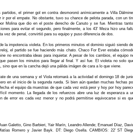
 partidos, el primer gol en contra desmoronó anímicamente a Villa Dálmine
 ir por el empate. No obstante, tuvo su chance de pelota parada, con un tir
 por Molina que dio en el poste derecho de Canuto y se fue. Mientras tanto
iones para evitar el segundo, pero finalmente, a los 43' Meza hizo una falt
 vez de penal, convirtió para su equipo y puso diferencia de dos.
 la impotencia violeta. En los primeros minutos el dominio siguió siendo de
 reloj, el partido se fue haciendo más chato. Chaco For Ever estaba cómod
ine no encontraba ideas para inquietar. A pesar de los cambios, el equipo n
ue pasen los minutos para llegar al final. Y así fue. El violeta no solo qu
a, sino que en la cancha dejó una pálida imágen de cara a lo que viene.
ate de una semana y el Viola retornará a la actividad el domingo 18 de juni
tero en el inicio de la segunda rueda. Si bien aún quedan muchas fechas po
 fecha el equipo da muestras de que cada vez está peor y hoy por hoy parec
difícil momento. La llegada de los refuerzos abre una luz de esperanza a u
n de error es cada vez menor y no podrá permitirse equivocarse si es qu
an Galetto, Gino Barbieri, Yair Marín, Leandro Allende; Emanuel Díaz, Davi
 Matías Romero y Javier Bayk. DT: Diego Osella. CAMBIOS: 22' ST Dieg