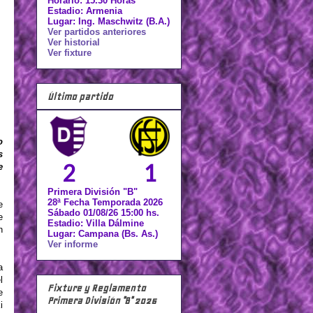
Horario: 15.30 Horas
Estadio: Armenia
Lugar: Ing. Maschwitz (B.A.)
Ver partidos anteriores
Ver historial
Ver fixture
Último partido
o
s
2
1
e
Primera División "B"
28ª Fecha Temporada 2026
e
Sábado 01/08/26 15:00 hs.
e
Estadio: Villa Dálmine
n
Lugar: Campana (Bs. As.)
Ver informe
a
l
Fixture y Reglamento
e
Primera División "B" 2026
i