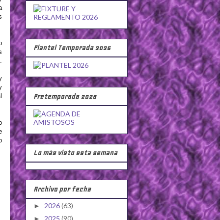
a
s
o
Plantel Temporada 2026
s
.
y
y
l
Pretemporada 2026
o
e
o
Lo más visto esta semana
Archivo por fecha
2026
(63)
►
2025
(90)
►