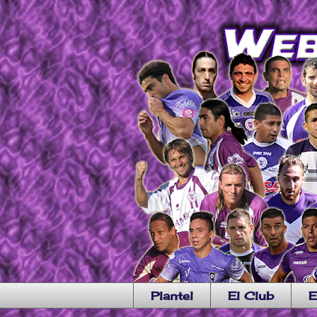
Plantel
El Club
E