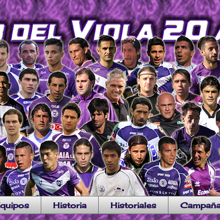
quipos
Historia
Historiales
Campañ