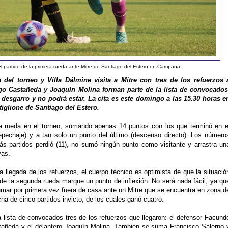
 partido de la primera rueda ante Mitre de Santiago del Estero en Campana.
del torneo y Villa Dálmine visita a Mitre con tres de los refuerzos 
go Castañeda y Joaquín Molina forman parte de la lista de convocados
desgarro y no podrá estar. La cita es este domingo a las 15.30 horas e
tiglione de Santiago del Estero.
a rueda en el torneo, sumando apenas 14 puntos con los que terminó en e
repechaje) y a tan solo un punto del último (descenso directo). Los número
ás partidos perdió (11), no sumó ningún punto como visitante y arrastra un
vas.
llegada de los refuerzos, el cuerpo técnico es optimista de que la situació
o de la segunda rueda marque un punto de inflexión. No será nada fácil, ya qu
umar por primera vez fuera de casa ante un Mitre que se encuentra en zona d
ha de cinco partidos invicto, de los cuales ganó cuatro.
a lista de convocados tres de los refuerzos que llegaron: el defensor Facund
tañeda y el delantero Joaquín Molina. También se suma Francisco Salerno 