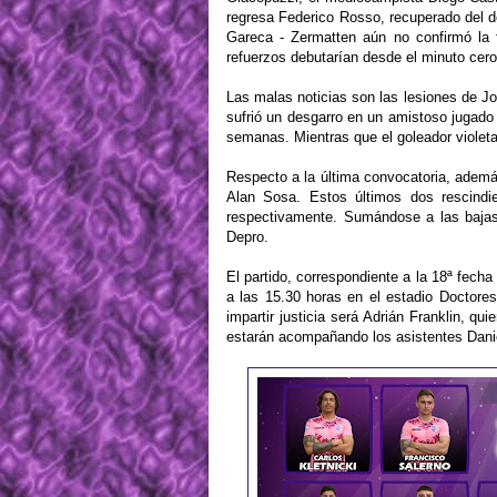
regresa Federico Rosso, recuperado del d
Gareca - Zermatten aún no confirmó la 
refuerzos debutarían desde el minuto cero
Las malas noticias son las lesiones de 
sufrió un desgarro en un amistoso jugad
semanas. Mientras que el goleador violeta 
Respecto a la última convocatoria, ademá
Alan Sosa. Estos últimos dos rescindi
respectivamente. Sumándose a las bajas
Depro.
El partido, correspondiente a la 18ª fech
a las 15.30 horas en el estadio Doctores
impartir justicia será Adrián Franklin, qu
estarán acompañando los asistentes Danie