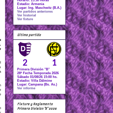
Horario: 15.30 Horas
Estadio: Armenia
Lugar: Ing. Maschwitz (B.A.)
Ver partidos anteriores
Ver historial
Ver fixture
Último partido
a
,
n
2
1
l
s
Primera División "B"
a
28ª Fecha Temporada 2026
Sábado 01/08/26 15:00 hs.
Estadio: Villa Dálmine
Lugar: Campana (Bs. As.)
n
Ver informe
e
e
Fixture y Reglamento
o
Primera División "B" 2026
y