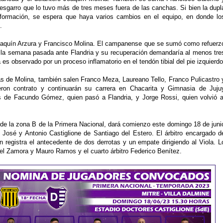
esgarro que lo tuvo más de tres meses fuera de las canchas. Si bien la dupl
formación, se espera que haya varios cambios en el equipo, en donde lo
.
Joaquín Arzura y Francisco Molina. El campanense que se sumó como refuerz
o la semana pasada ante Flandria y su recuperación demandaría al menos tre
es observado por un proceso inflamatorio en el tendón tibial del pie izquierdo
s de Molina, también salen Franco Meza, Laureano Tello, Franco Pulicastro 
eron contrato y continuarán su carrera en Chacarita y Gimnasia de Juju
 de Facundo Gómez, quien pasó a Flandria, y Jorge Rossi, quien volvió a
a de la zona B de la Primera Nacional, dará comienzo este domingo 18 de juni
 José y Antonio Castiglione de Santiago del Estero. El árbitro encargado d
ien registra el antecedente de dos derrotas y un empate dirigiendo al Viola. L
l Zamora y Mauro Ramos y el cuarto árbitro Federico Benítez.