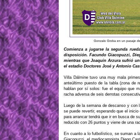
Gonzalo Groba en un pasaje del
Comienza a jugarse la segunda rueda 
disposición. Facundo Giacopuzzi, Die
mientras que Joaquín Arzura sufrió un 
el estadio Doctores José y Antonio Cas
Villa Dálmine tuvo una muy mala primer
anteúltimo puesto de la tabla (zona de 
hablan por sí solos: fue el equipo que m
racha adversa de seis derrotas consecuti
Luego de la semana de descanso y con la 
se puede revertir, esperando que el inici
para arrancar tendrá que ir en busca de s
reducido con 26 puntos y viene de una rac
En cuanto a lo futbolístico, se suman a l
Giacopuzzi, el mediocampista Diego Cas