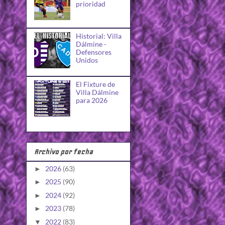
prioridad
Historial: Villa
Dálmine -
Defensores
Unidos
El Fixture de
Villa Dálmine
para 2026
Archivo por fecha
2026
(63)
►
2025
(90)
►
2024
(92)
►
2023
(78)
►
2022
(83)
▼