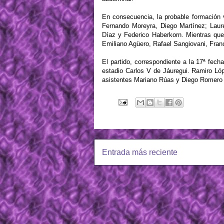
En consecuencia, la probable formación 
Fernando Moreyra, Diego Martínez; Laure
Díaz y Federico Haberkorn. Mientras qu
Emiliano Agüero, Rafael Sangiovani, Fran
El partido, correspondiente a la 17ª fec
estadio Carlos V de Jáuregui. Ramiro Lóp
asistentes Mariano Rúas y Diego Romero y
Entrada más reciente