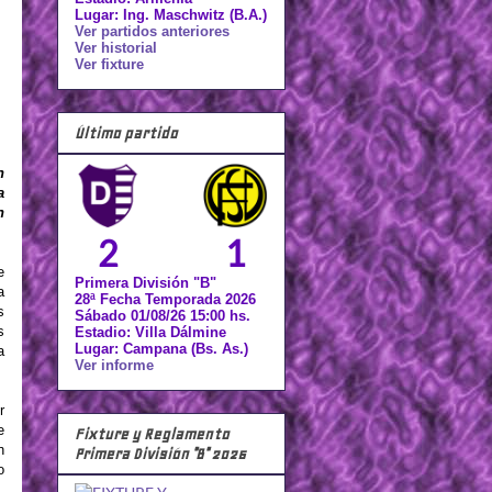
Lugar: Ing. Maschwitz (B.A.)
Ver partidos anteriores
Ver historial
Ver fixture
Último partido
n
a
n
2
1
e
Primera División "B"
a
28ª Fecha Temporada 2026
s
Sábado 01/08/26 15:00 hs.
s
Estadio: Villa Dálmine
Lugar: Campana (Bs. As.)
a
Ver informe
r
e
Fixture y Reglamento
n
Primera División "B" 2026
o