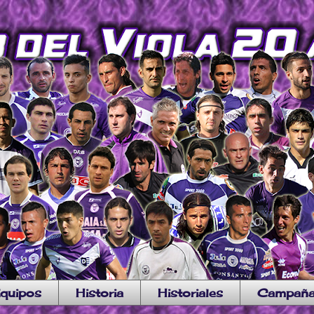
quipos
Historia
Historiales
Campañ