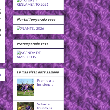
,
o
,
Plantel Temporada 2026
l
s
Pretemporada 2026
Lo más visto esta semana
a
Premio a la
insistencia
Volver al
triunfo, la