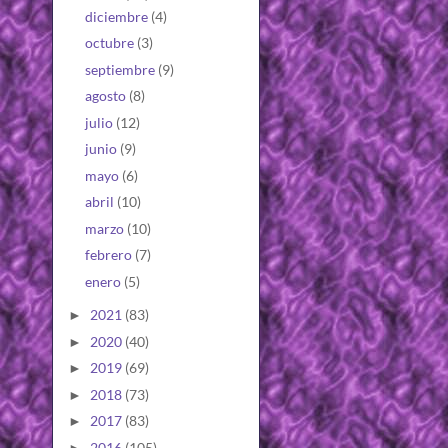
diciembre
(4)
octubre
(3)
septiembre
(9)
agosto
(8)
julio
(12)
junio
(9)
mayo
(6)
abril
(10)
marzo
(10)
febrero
(7)
enero
(5)
2021
(83)
►
2020
(40)
►
2019
(69)
►
2018
(73)
►
2017
(83)
►
2016
(105)
►