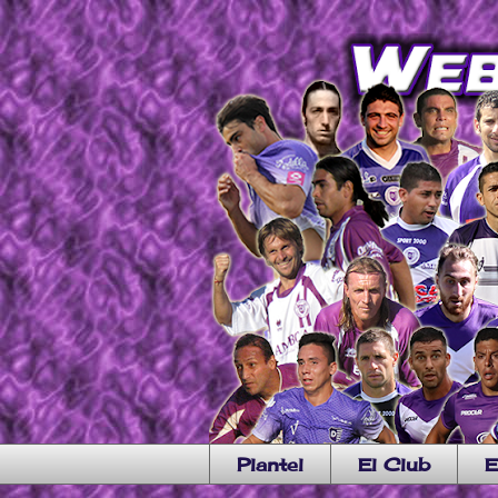
Plantel
El Club
E