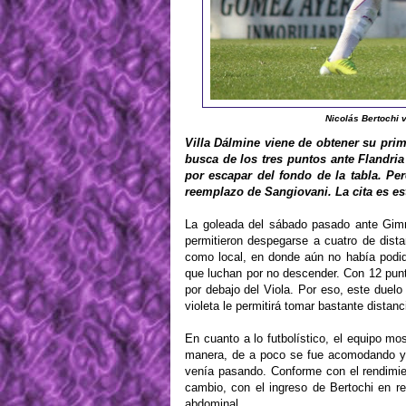
Nicolás Bertochi v
Villa Dálmine viene de obtener su prim
busca de los tres puntos ante Flandria
por escapar del fondo de la tabla. Pe
reemplazo de Sangiovani. La cita es es
La goleada del sábado pasado ante Gimna
permitieron despegarse a cuatro de dist
como local, en donde aún no había podido
que luchan por no descender. Con 12 punto
por debajo del Viola. Por eso, este duel
violeta le permitirá tomar bastante distan
En cuanto a lo futbolístico, el equipo mo
manera, de a poco se fue acomodando y e
venía pasando. Conforme con el rendimie
cambio, con el ingreso de Bertochi en r
abdominal.