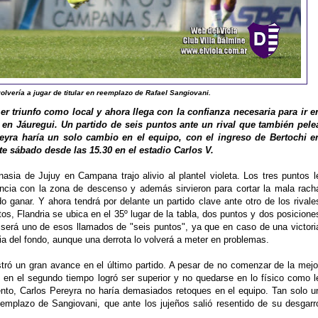
olvería a jugar de titular en reemplazo de Rafael Sangiovani.
er triunfo como local y ahora llega con la confianza necesaria para ir e
 en Jáuregui. Un partido de seis puntos ante un rival que también pele
reyra haría un solo cambio en el equipo, con el ingreso de Bertochi e
te sábado desde las 15.30 en el estadio Carlos V.
sia de Jujuy en Campana trajo alivio al plantel violeta. Los tres puntos l
ancia con la zona de descenso y además sirvieron para cortar la mala rach
 ganar. Y ahora tendrá por delante un partido clave ante otro de los rivale
s, Flandria se ubica en el 35º lugar de la tabla, dos puntos y dos posicione
o será uno de esos llamados de "seis puntos", ya que en caso de una victori
cia del fondo, aunque una derrota lo volverá a meter en problemas.
stró un gran avance en el último partido. A pesar de no comenzar de la mejo
n el segundo tiempo logró ser superior y no quedarse en lo físico como l
nto, Carlos Pereyra no haría demasiados retoques en el equipo. Tan solo u
eemplazo de Sangiovani, que ante los jujeños salió resentido de su desgarr