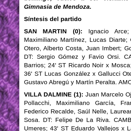
Gimnasia de Mendoza.
Síntesis del partido
SAN MARTIN (0):
Ignacio Arce; 
Maximiliano Martínez, Lucas Diarte;
Otero, Alberto Costa, Juan Imbert; 
DT: Sergio Gómez y Favio Orsi. CA
Barrios; 24' ST Ricardo Noir x Mosca
36' ST Lucas González x Gallucci Ot
Gustavo Abregú y Martín Peralta. A
VILLA DALMINE (1):
Juan Marcelo Oj
Pollacchi, Maximiliano García, Fr
Federico Recalde, Saúl Nelle, Laurea
Sosa. DT: Felipe De La Riva. CAMB
Umeres; 43' ST Eduardo Vallejos x L