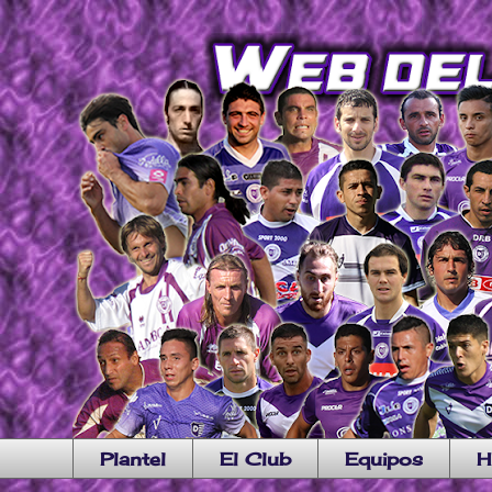
Plantel
El Club
Equipos
H