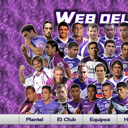
Plantel
El Club
Equipos
H