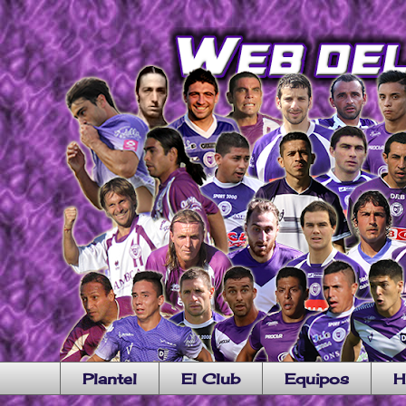
Plantel
El Club
Equipos
H