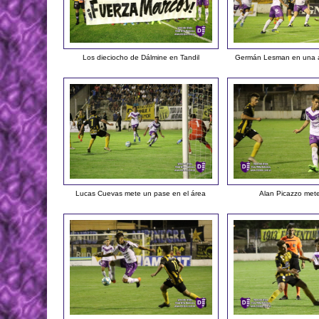
Los dieciocho de Dálmine en Tandil
Germán Lesman en una a
Lucas Cuevas mete un pase en el área
Alan Picazzo met