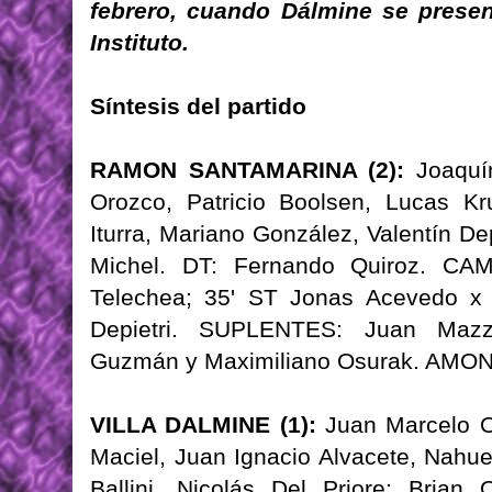
febrero, cuando Dálmine se presen
Instituto.
Síntesis del partido
RAMON SANTAMARINA (2):
Joaquín
Orozco, Patricio Boolsen, Lucas Kr
Iturra, Mariano González, Valentín De
Michel. DT: Fernando Quiroz. CA
Telechea; 35' ST Jonas Acevedo x 
Depietri. SUPLENTES: Juan Mazza
Guzmán y Maximiliano Osurak. AMO
VILLA DALMINE (1):
Juan Marcelo Oj
Maciel, Juan Ignacio Alvacete, Nahu
Ballini, Nicolás Del Priore; Bria