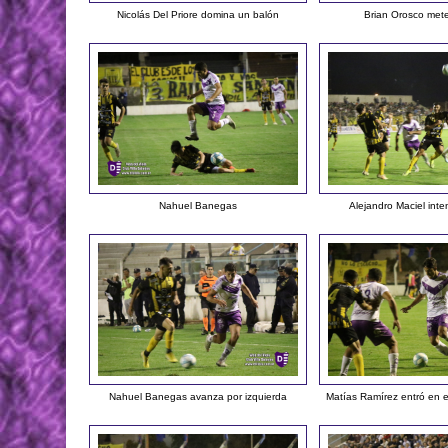
Nicolás Del Priore domina un balón
Brian Orosco met
Nahuel Banegas
Alejandro Maciel int
Nahuel Banegas avanza por izquierda
Matías Ramírez entró en 