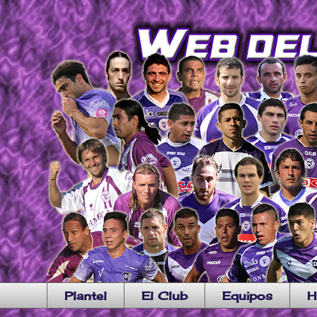
Plantel
El Club
Equipos
H