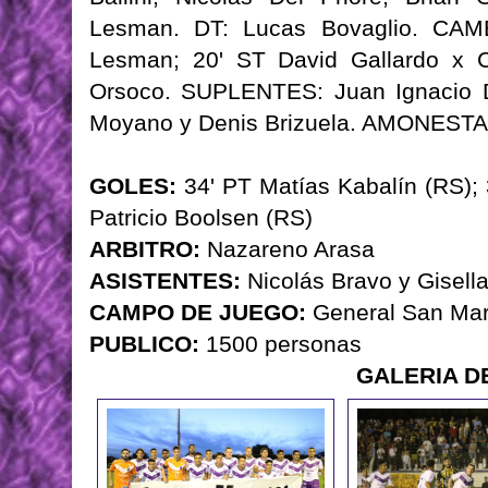
Lesman. DT: Lucas Bovaglio. CAM
Lesman; 20' ST David Gallardo x C
Orsoco. SUPLENTES: Juan Ignacio Do
Moyano y Denis Brizuela. AMONEST
GOLES:
34' PT Matías Kabalín (RS); 
Patricio Boolsen (RS)
ARBITRO:
Nazareno Arasa
ASISTENTES:
Nicolás Bravo y Gisell
CAMPO DE JUEGO:
General San Mar
PUBLICO:
1500 personas
GALERIA D