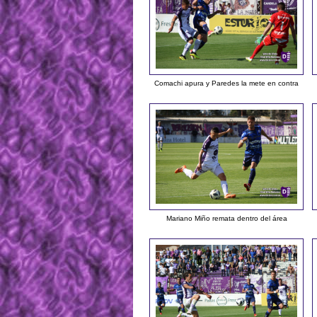
Comachi apura y Paredes la mete en contra
Mariano Miño remata dentro del área