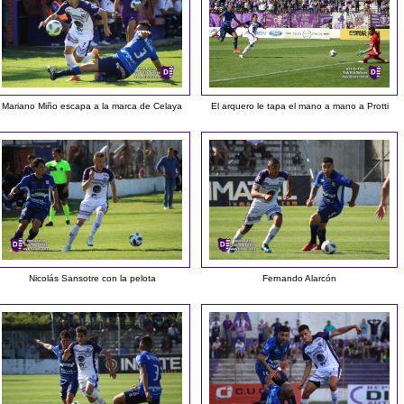
Mariano Miño escapa a la marca de Celaya
El arquero le tapa el mano a mano a Protti
Nicolás Sansotre con la pelota
Fernando Alarcón