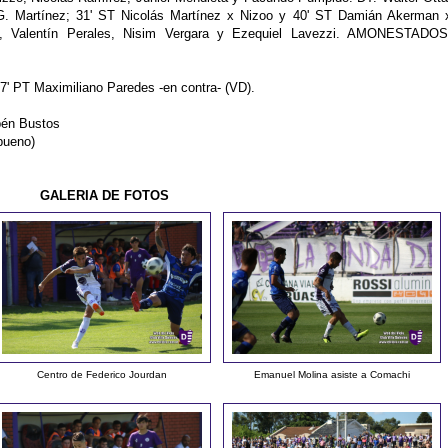
 Martínez; 31' ST Nicolás Martínez x Nizoo y 40' ST Damián Akerman 
 Valentín Perales, Nisim Vergara y Ezequiel Lavezzi. AMONESTADOS
' PT Maximiliano Paredes -en contra- (VD).
bén Bustos
bueno)
GALERIA DE FOTOS
Centro de Federico Jourdan
Emanuel Molina asiste a Comachi