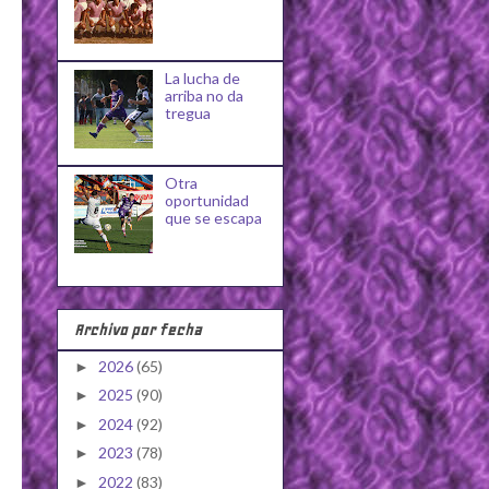
La lucha de
arriba no da
tregua
Otra
oportunidad
que se escapa
Archivo por fecha
2026
(65)
►
2025
(90)
►
2024
(92)
►
2023
(78)
►
2022
(83)
►