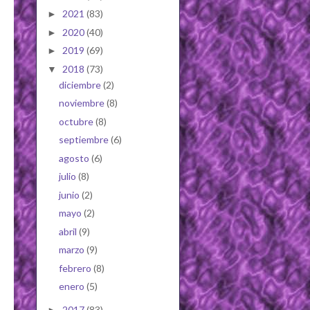
2021
(83)
►
2020
(40)
►
2019
(69)
►
2018
(73)
▼
diciembre
(2)
noviembre
(8)
octubre
(8)
septiembre
(6)
agosto
(6)
julio
(8)
junio
(2)
mayo
(2)
abril
(9)
marzo
(9)
febrero
(8)
enero
(5)
2017
(83)
►