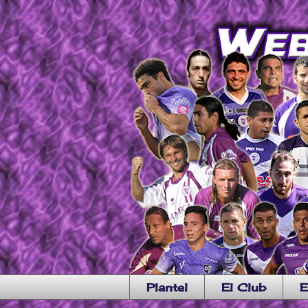
Plantel
El Club
E