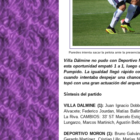
Paredes intenta sacar la pelota ante la presenci
Villa Dálmine no pudo con Deportivo M
esta oportunidad empató 1 a 1, luego 
Pumpido. La igualdad llegó rápido co
cuando intentaba despejar una chance
topó con una gran actuación del arquer
Síntesis del partido
VILLA DALMINE (1):
Juan Ignacio Dobbo
Alvacete; Federico Jourdan, Matías Ballin
La Riva. CAMBIOS: 33' ST Marcelo Estiga
Lungarzo, Marcos Martinich, Agustín Bel
DEPORTIVO MORON (1):
Bruno Galván;
Gerardo Martínez, Cristian Lillo, Matías