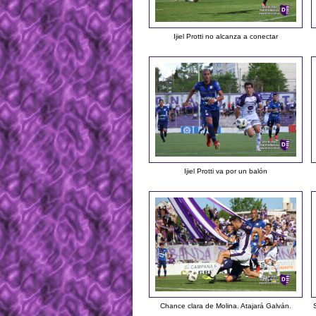
Ijiel Protti no alcanza a conectar
Ijiel Protti va por un balón
Chance clara de Molina. Atajará Galván.