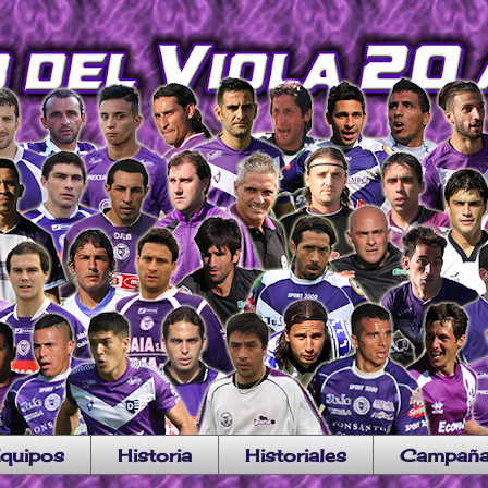
quipos
Historia
Historiales
Campañ