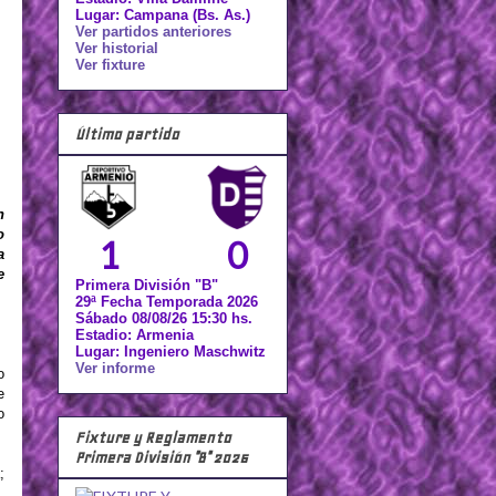
Lugar: Campana (Bs. As.)
Ver partidos anteriores
Ver historial
Ver fixture
Último partido
n
o
1
0
a
e
Primera División "B"
29ª Fecha Temporada 2026
Sábado 08/08/26 15:30 hs.
Estadio: Armenia
Lugar: Ingeniero Maschwitz
Ver informe
o
e
o
Fixture y Reglamento
Primera División "B" 2026
;
.