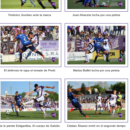
Federico Jourdan ante la marca
Juan Alvacete lucha por una pelota
El defensor le tapa el remate de Protti
Matías Ballini lucha por una pelota
Se lo pierde Estigarribia. Al cuerpo de Galván.
Cristian Álvarez entró en el segundo tiempo