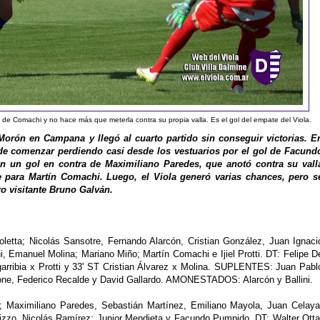
a de Comachi y no hace más que meterla contra su propia valla. Es el gol del empate del Viola.
orón en Campana y llegó al cuarto partido sin conseguir victorias. E
de comenzar perdiendo casi desde los vestuarios por el gol de Facund
n un gol en contra de Maximiliano Paredes, que anotó contra su vall
 para Martín Comachi. Luego, el Viola generó varias chances, pero s
o visitante Bruno Galván.
letta; Nicolás Sansotre, Fernando Alarcón, Cristian González, Juan Ignaci
i, Emanuel Molina; Mariano Miño; Martín Comachi e Ijiel Protti. DT: Felipe D
rribia x Protti y 33' ST Cristian Álvarez x Molina. SUPLENTES: Juan Pabl
lone, Federico Recalde y David Gallardo. AMONESTADOS: Alarcón y Ballini.
 Maximiliano Paredes, Sebastián Martínez, Emiliano Mayola, Juan Celaya
 Nizzo, Nicolás Ramírez; Junior Mendieta y Facundo Pumpido. DT: Walter Otta