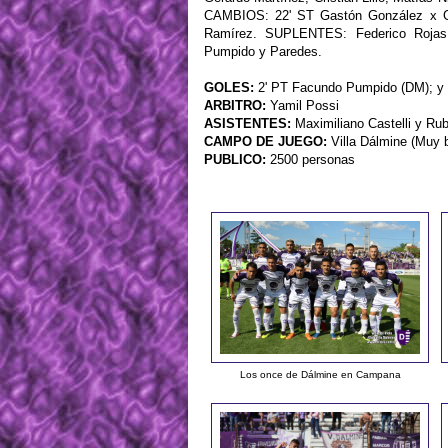
CAMBIOS: 22' ST Gastón González x G.
Ramírez. SUPLENTES: Federico Rojas,
Pumpido y Paredes.
GOLES:
2' PT Facundo Pumpido (DM); y 7
ARBITRO:
Yamil Possi
ASISTENTES:
Maximiliano Castelli y Ru
CAMPO DE JUEGO:
Villa Dálmine (Muy 
PUBLICO:
2500 personas
Los once de Dálmine en Campana