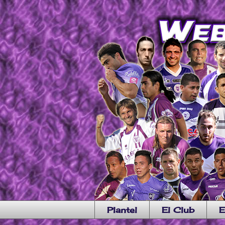
Plantel
El Club
E