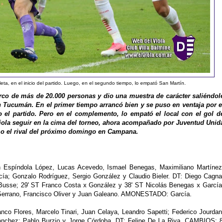
oleta, en el inicio del partido. Luego, en el segundo tiempo, lo empató San Martín.
rco de más de 20.000 personas y dio una muestra de carácter saliéndol
en Tucumán. En el primer tiempo arrancó bien y se puso en ventaja por e
el partido. Pero en el complemento, lo empató el local con el gol d
 Viola seguir en la cima del torneo, ahora acompañado por Juventud Unid
mo el rival del próximo domingo en Campana.
 Espíndola López, Lucas Acevedo, Ismael Benegas, Maximiliano Martínez
ía; Gonzalo Rodríguez, Sergio González y Claudio Bieler. DT: Diego Cagna
usse; 29' ST Franco Costa x González y 38' ST Nicolás Benegas x García
Serrano, Francisco Oliver y Juan Galeano. AMONESTADO: García.
nco Flores, Marcelo Tinari, Juan Celaya, Leandro Sapetti; Federico Jourdan
nchez; Pablo Burzio y Jorge Córdoba. DT: Felipe De La Riva. CAMBIOS: 8