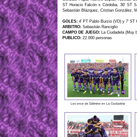
ST Horacio Falcón x Córdoba; 30' ST 
Sebastián Blázquez, Cristian González,
GOLES:
4' PT Pablo Burzio (VD) y 7' ST 
ARBITRO:
Sebastián Ranciglio
CAMPO DE JUEGO:
La Ciudadela (Muy 
PUBLICO:
22.000 personas
Los once de Dálmine en La Ciudadela