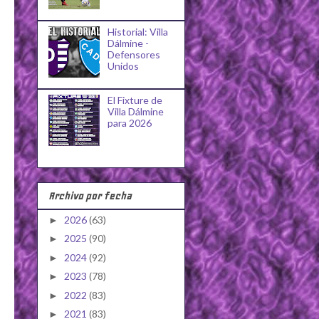
Historial: Villa
Dálmine -
Defensores
Unidos
El Fixture de
Villa Dálmine
para 2026
Archivo por fecha
2026
(63)
►
2025
(90)
►
2024
(92)
►
2023
(78)
►
2022
(83)
►
2021
(83)
►