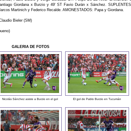
Santiago Giordana x Burzio y 49' ST Favio Durán x Sánchez. SUPLENTES
 Marcos Martinich y Federico Recalde. AMONESTADOS: Papa y Giordana.
Claudio Bieler (SM)
bueno)
GALERIA DE FOTOS
Nicolás Sánchez asiste a Burzio en el gol
El gol de Pablo Burzio en Tucumán