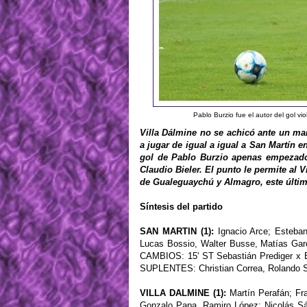
Pablo Burzio fue el autor del gol vi
Villa Dálmine no se achicó ante un ma
a jugar de igual a igual a San Martín 
gol de Pablo Burzio apenas empezado 
Claudio Bieler. El punto le permite al
de Gualeguaychú y Almagro, e
ste últi
Síntesis del partido
SAN MARTIN (1):
Ignacio Arce; Esteban
Lucas Bossio, Walter Busse, Matías Garc
CAMBIOS: 15' ST Sebastián Prediger x B
SUPLENTES: Christian Correa, Rolando 
VILLA DALMINE (1):
Martín Perafán; Fra
Gonzalo Papa, Ramiro López; Nicolás Sá