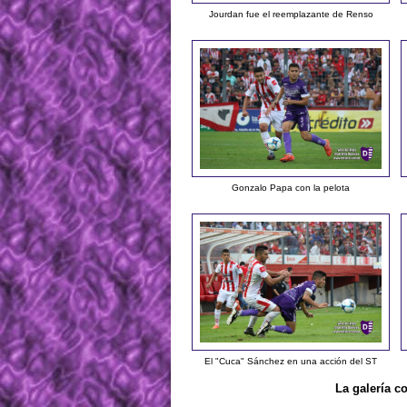
Jourdan fue el reemplazante de Renso
Gonzalo Papa con la pelota
El "Cuca" Sánchez en una acción del ST
La galería c