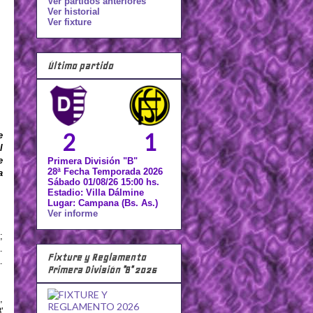
Ver partidos anteriores
Ver historial
Ver fixture
Último partido
2
1
e
l
e
Primera División "B"
28ª Fecha Temporada 2026
a
Sábado 01/08/26 15:00 hs.
Estadio: Villa Dálmine
Lugar: Campana (Bs. As.)
Ver informe
;
.
Fixture y Reglamento
.
Primera División "B" 2026
,
'