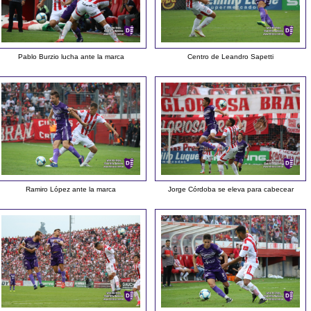
Pablo Burzio lucha ante la marca
Centro de Leandro Sapetti
Ramiro López ante la marca
Jorge Córdoba se eleva para cabecear