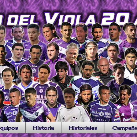
quipos
Historia
Historiales
Campañ