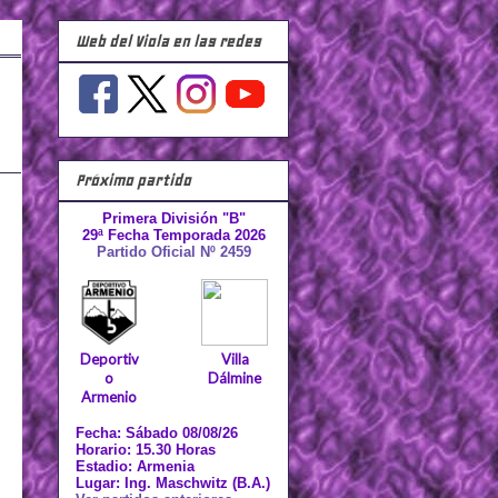
Web del Viola en las redes
Próximo partido
Primera División "B"
29ª Fecha Temporada 2026
Partido Oficial Nº 2459
Deportiv
Villa
o
Dálmine
Armenio
Fecha: Sábado 08/08/26
Horario: 15.30 Horas
Estadio: Armenia
Lugar: Ing. Maschwitz (B.A.)