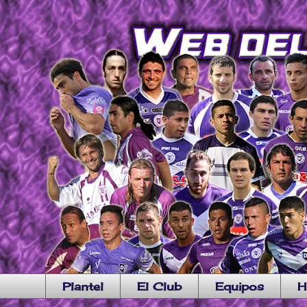
Plantel
El Club
Equipos
H