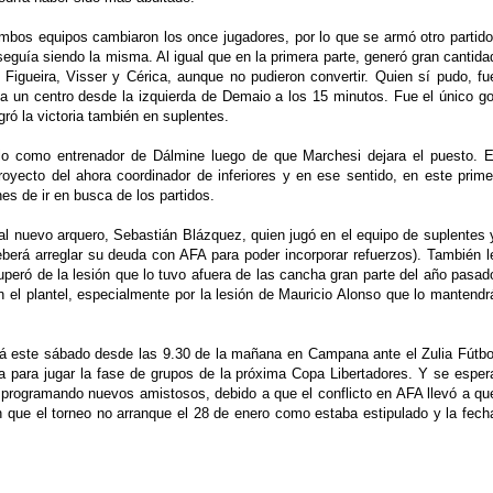
mbos equipos cambiaron los once jugadores, por lo que se armó otro partido
seguía siendo la misma. Al igual que en la primera parte, generó gran cantida
Figueira, Visser y Cérica, aunque no pudieron convertir. Quien sí pudo, fu
a un centro desde la izquierda de Demaio a los 15 minutos. Fue el único go
gró la victoria también en suplentes.
llo como entrenador de Dálmine luego de que Marchesi dejara el puesto. E
royecto del ahora coordinador de inferiores y en ese sentido, en este prime
es de ir en busca de los partidos.
s al nuevo arquero, Sebastián Blázquez, quien jugó en el equipo de suplentes 
eberá arreglar su deuda con AFA para poder incorporar refuerzos). También l
cuperó de la lesión que lo tuvo afuera de las cancha gran parte del año pasad
 el plantel, especialmente por la lesión de Mauricio Alonso que lo mantendr
rá este sábado desde las 9.30 de la mañana en Campana ante el Zulia Fútbo
a para jugar la fase de grupos de la próxima Copa Libertadores. Y se esper
programando nuevos amistosos, debido a que el conflicto en AFA llevó a qu
n que el torneo no arranque el 28 de enero como estaba estipulado y la fech