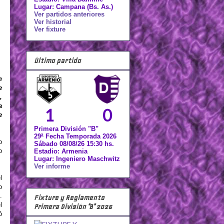
Lugar: Campana (Bs. As.)
Ver partidos anteriores
Ver historial
Ver fixture
Último partido
n
e
,
a
1
0
e
Primera División "B"
29ª Fecha Temporada 2026
o
Sábado 08/08/26 15:30 hs.
o
Estadio: Armenia
Lugar: Ingeniero Maschwitz
Ver informe
l
o
.
Fixture y Reglamento
l
Primera División "B" 2026
ó