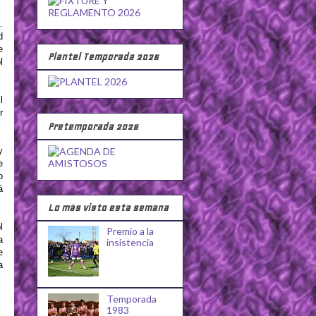
.
d
e
Plantel Temporada 2026
l
l
r
Pretemporada 2026
y
e
o
á
Lo más visto esta semana
l
Premio a la
a
insistencia
e
a
Temporada
1983