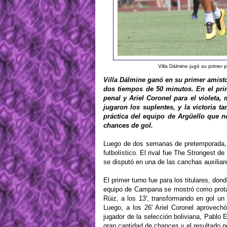
Villa Dálmine jugó su primer
Villa Dálmine ganó en su primer amist
dos tiempos de 50 minutos. En el prim
penal y Ariel Coronel para el violeta,
jugaron los suplentes, y la victoria 
práctica del equipo de Argüello que 
chances de gol.
Luego de dos semanas de pretemporada, V
futbolístico. El rival fue The S
trongest de
se disputó en una de las canchas auxiliar
El primer turno fue para los titulares, don
equipo de Campana se mostró como protag
Rúiz, a los 13', transformando en gol un 
Luego, a los 26' Ariel Coronel aprovech
jugador de la selección boliviana, Pablo E
gran cantidad de chances y el resultado p