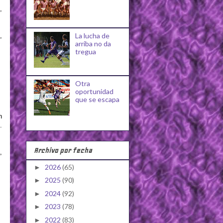
,
La lucha de
,
arriba no da
tregua
Otra
oportunidad
que se escapa
n
.
Archivo por fecha
,
2026
(65)
►
2025
(90)
►
2024
(92)
►
2023
(78)
►
2022
(83)
►