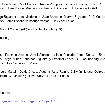
Juan Alsina, Ariel Coronel, Rubén Zamponi, Lautaro Formica; Pablo Ruíz
valli; Juan Manuel Mazzocchi y Leonardo Carboni. DT: Facundo Argüello.
o Bejarano, Luis Maldonado, Juan Valverde, Marvin Bejarano; Raúl Castro
so, Pablo Escobar y Rodrigo Vargas. DT: César Farías.
26' Ariel Coronel (VD) y 28' Pablo Escobar (TS)
 bueno)
z; Federico Acosta, Ángel Alonso, Luciano Recalde, Jorge Demaio; Bria
o, Diego Núñez, Jonathan Figueira; y Ezequiel Cérica. DT: Facundo Argüello
y Julián Cardellino x Visser.
Luis Martelli, David Checa, Agustín Jara, Ramiro Ballivián; Miguel Quiroga
reira; Oscar Díaz y Nelvin Soliz. DT: César Farías.
 bueno)
 aquí para ver las imágenes del partido