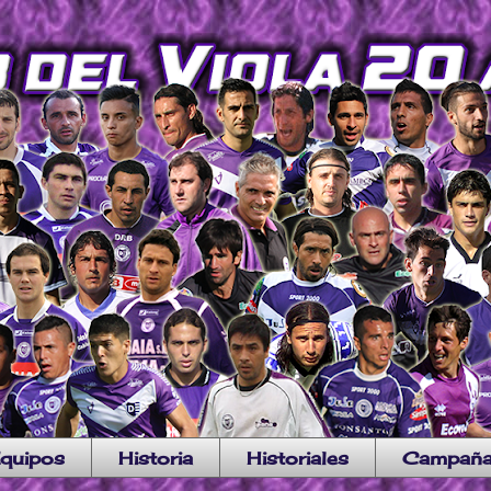
quipos
Historia
Historiales
Campañ