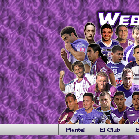
Plantel
El Club
E