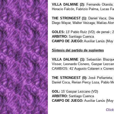
VILLA DALMINE (2):
Fernando Otarola; 
Horacio Falcón, Fabrizio Palma, Lucas Fa
THE STRONGEST (1):
Daniel Vaca; Dieg
Diego Wayar, Walter Veizaga; Matías Alon
GOLES:
13' Pablo Ruíz (VD) -de penal-; 
ARBITRO:
Santiago Cuenca
CAMPO DE JUEGO:
Auxiliar Lanús (Muy
Síntesis del partido de suplentes
VILLA DALMINE (1):
Sebastián Blazque
Visser, Leonardo Cisnero, Gaspar Lezcan
CAMBIOS: 41' Augusto Colaneri x Cisnero 
THE STRONGEST (0):
José Peñarrieta; 
Daniel Coca, Rerian Percy Loza, Pablo Mo
GOL:
15' Gaspar Lezcano (VD)
ARBITRO:
Santiago Cuenca
CAMPO DE JUEGO:
Auxiliar Lanús (Muy
Click