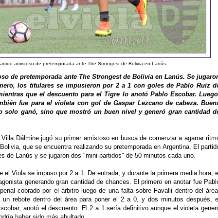
 partido amistoso de pretemporada ante The Strongest de Bolivia en Lanús.
oso de pretemporada ante The Strongest de Bolivia en Lanús. Se jugaro
ero, los titulares se impusieron por 2 a 1 con goles de Pablo Ruíz d
 mientras que el descuento para el Tigre lo anotó Pablo Escobar. Luego
también fue para el violeta con gol de Gaspar Lezcano de cabeza. Buen
no solo ganó, sino que mostró un buen nivel y generó gran cantidad d
illa Dálmine jugó su primer amistoso en busca de comenzar a agarrar ritm
 Bolivia, que se encuentra realizando su pretemporada en Argentina. El partid
es de Lanús y se jugaron dos "mini-partidos" de 50 minutos cada uno.
de el Viola se impuso por 2 a 1. De entrada, y durante la primera media hora, e
onista generando gran cantidad de chances. El primero en anotar fue Pabl
penal cobrado por el árbitro luego de una falta sobre Favalli dentro del área
ó un rebote dentro del área para poner el 2 a 0, y dos minutos después, e
scobar, anotó el descuento. El 2 a 1 sería definitivo aunque el violeta gener
odría haber sido más abultado.