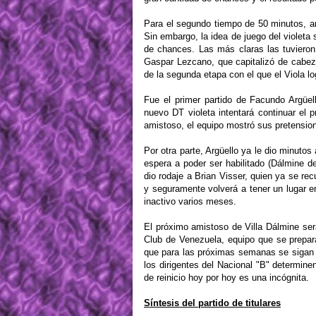
Para el segundo tiempo de 50 minutos, a
Sin embargo, la idea de juego del violeta 
de chances. Las más claras las tuvieron 
Gaspar Lezcano, que capitalizó de cabez
de la segunda etapa con el que el Viola lo
Fue el primer partido de Facundo Argüe
nuevo DT violeta intentará continuar el p
amistoso, el equipo mostró sus pretension
Por otra parte, Argüello ya le dio minuto
espera a poder ser habilitado (Dálmine d
dio rodaje a Brian Visser, quien ya se re
y seguramente volverá a tener un lugar en
inactivo varios meses.
El próximo amistoso de Villa Dálmine se
Club de Venezuela, equipo que se prepar
que para las próximas semanas se sigan 
los dirigentes del Nacional "B" determine
de reinicio hoy por hoy es una incógnita.
Síntesis del partido de titulares