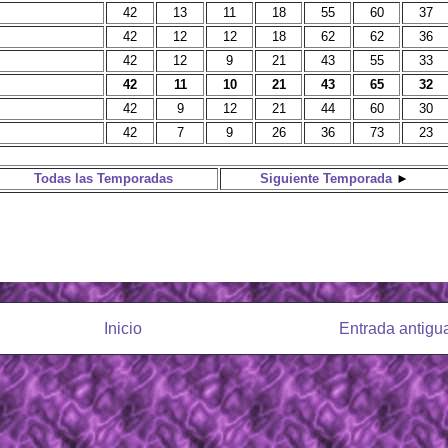
42
13
11
18
55
60
37
42
12
12
18
62
62
36
42
12
9
21
43
55
33
42
11
10
21
43
65
32
42
9
12
21
44
60
30
42
7
9
26
36
73
23
Todas las Temporadas
Siguiente Temporada
►
Inicio
Entrada antigu