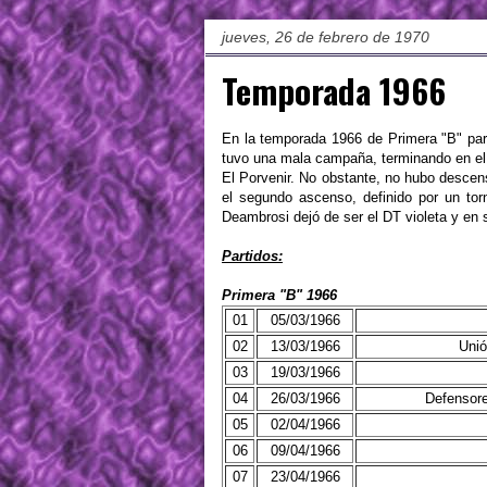
jueves, 26 de febrero de 1970
Temporada 1966
En la temporada 1966 de Primera "B" part
tuvo una mala campaña, terminando en el 
El Porvenir. No obstante, no hubo descen
el segundo ascenso, definido por un tor
Deambrosi dejó de ser el DT violeta y en
Partidos:
Primera "B" 1966
01
05/03/1966
02
13/03/1966
Unió
03
19/03/1966
04
26/03/1966
Defensore
05
02/04/1966
06
09/04/1966
07
23/04/1966