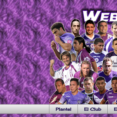
Plantel
El Club
E