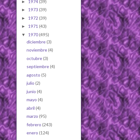
1974
(39)
►
1973
(39)
►
1972
(39)
►
1971
(43)
►
1970
(495)
▼
diciembre
(3)
noviembre
(4)
octubre
(3)
septiembre
(4)
agosto
(5)
julio
(2)
junio
(4)
mayo
(4)
abril
(4)
marzo
(95)
febrero
(243)
enero
(124)