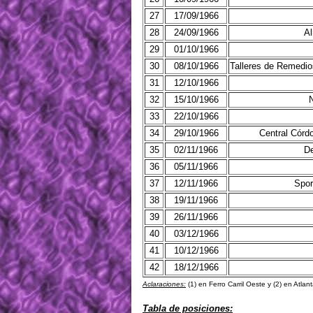
27
17/09/1966
28
24/09/1966
Al
29
01/10/1966
30
08/10/1966
Talleres de Remedi
31
12/10/1966
32
15/10/1966
33
22/10/1966
34
29/10/1966
Central Córd
35
02/11/1966
De
36
05/11/1966
37
12/11/1966
Spor
38
19/11/1966
39
26/11/1966
40
03/12/1966
41
10/12/1966
42
18/12/1966
Aclaraciones:
(1) en Ferro Carril Oeste y (2) en Atlant
Tabla de posiciones: