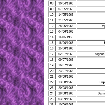
08
30/04/1966
09
07/05/1966
10
14/05/1966
11
21/05/1966
12
28/05/1966
Dep
13
04/06/1966
14
11/06/1966
15
18/06/1966
16
25/06/1966
17
02/07/1966
Argent
18
09/07/1966
19
16/07/1966
20
23/07/1966
21
06/08/1966
22
13/08/1966
Dep
23
20/08/1966
24
28/08/1966
Sarm
25
03/09/1966
26
10/09/1966