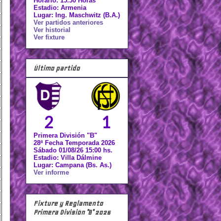
Horario: 15.30 Horas
Estadio: Armenia
Lugar: Ing. Maschwitz (B.A.)
Ver partidos anteriores
Ver historial
Ver fixture
Último partido
2
1
Primera División "B"
28ª Fecha Temporada 2026
Sábado 01/08/26 15:00 hs.
Estadio: Villa Dálmine
Lugar: Campana (Bs. As.)
Ver informe
Fixture y Reglamento
Primera División "B" 2026