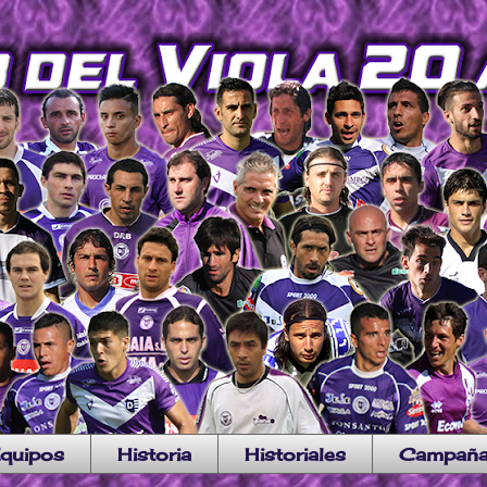
quipos
Historia
Historiales
Campañ