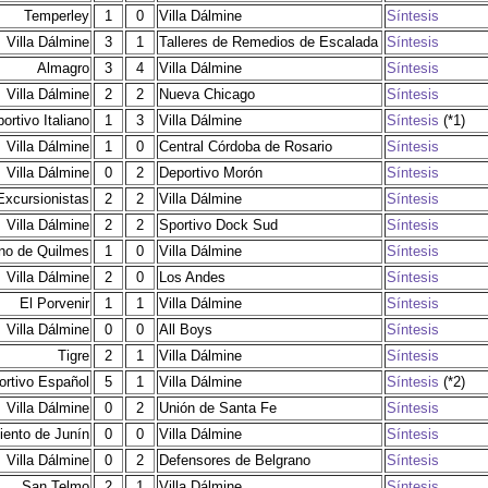
Temperley
1
0
Villa Dálmine
Síntesis
Villa Dálmine
3
1
Talleres de Remedios de Escalada
Síntesis
Almagro
3
4
Villa Dálmine
Síntesis
Villa Dálmine
2
2
Nueva Chicago
Síntesis
ortivo Italiano
1
3
Villa Dálmine
Síntesis
(*1)
Villa Dálmine
1
0
Central Córdoba de Rosario
Síntesis
Villa Dálmine
0
2
Deportivo Morón
Síntesis
Excursionistas
2
2
Villa Dálmine
Síntesis
Villa Dálmine
2
2
Sportivo Dock Sud
Síntesis
ino de Quilmes
1
0
Villa Dálmine
Síntesis
Villa Dálmine
2
0
Los Andes
Síntesis
El Porvenir
1
1
Villa Dálmine
Síntesis
Villa Dálmine
0
0
All Boys
Síntesis
Tigre
2
1
Villa Dálmine
Síntesis
ortivo Español
5
1
Villa Dálmine
Síntesis
(*2)
Villa Dálmine
0
2
Unión de Santa Fe
Síntesis
iento de Junín
0
0
Villa Dálmine
Síntesis
Villa Dálmine
0
2
Defensores de Belgrano
Síntesis
San Telmo
2
1
Villa Dálmine
Síntesis