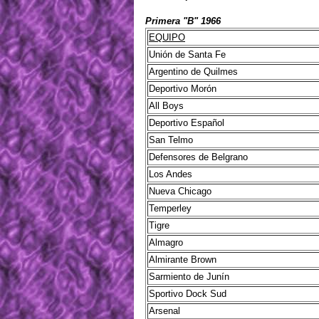
Primera "B" 1966
EQUIPO
Unión de Santa Fe
Argentino de Quilmes
Deportivo Morón
All Boys
Deportivo Español
San Telmo
Defensores de Belgrano
Los Andes
Nueva Chicago
Temperley
Tigre
Almagro
Almirante Brown
Sarmiento de Junín
Sportivo Dock Sud
Arsenal