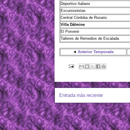
Deportivo Italiano
Excursionistas
Central Córdoba de Rosario
Villa Dálmine
El Porvenir
Talleres de Remedios de Escalada
◄
Anterior Temporada
Entrada más reciente