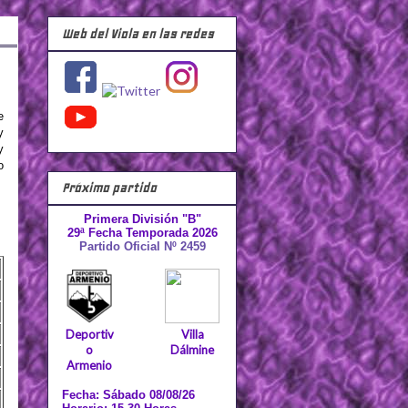
Web del Viola en las redes
e
y
y
o
Próximo partido
Primera División "B"
29ª Fecha Temporada 2026
Partido Oficial Nº 2459
Deportiv
Villa
o
Dálmine
Armenio
Fecha: Sábado 08/08/26