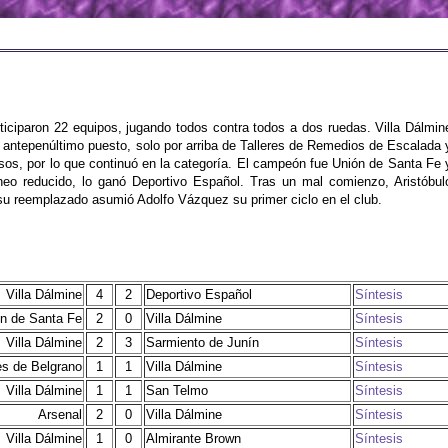
iciparon 22 equipos, jugando todos contra todos a dos ruedas. Villa Dálmin
antepenúltimo puesto, solo por arriba de Talleres de Remedios de Escalada 
sos, por lo que continuó en la categoría. El campeón fue Unión de Santa Fe 
neo reducido, lo ganó Deportivo Español. Tras un mal comienzo, Aristóbul
 su reemplazado asumió Adolfo Vázquez su primer ciclo en el club.
Villa Dálmine
4
2
Deportivo Español
Síntesis
n de Santa Fe
2
0
Villa Dálmine
Síntesis
Villa Dálmine
2
3
Sarmiento de Junín
Síntesis
s de Belgrano
1
1
Villa Dálmine
Síntesis
Villa Dálmine
1
1
San Telmo
Síntesis
Arsenal
2
0
Villa Dálmine
Síntesis
Villa Dálmine
1
0
Almirante Brown
Síntesis