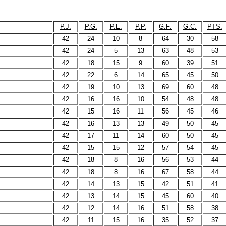
P.J.
P.G.
P.E.
P.P.
G.F.
G.C.
PTS.
42
24
10
8
64
30
58
42
24
5
13
63
48
53
42
18
15
9
60
39
51
42
22
6
14
65
45
50
42
19
10
13
69
60
48
42
16
16
10
54
48
48
42
15
16
11
56
45
46
42
16
13
13
49
50
45
42
17
11
14
60
50
45
42
15
15
12
57
54
45
42
18
8
16
56
53
44
42
18
8
16
67
58
44
42
14
13
15
42
51
41
42
13
14
15
45
60
40
42
12
14
16
51
58
38
42
11
15
16
35
52
37