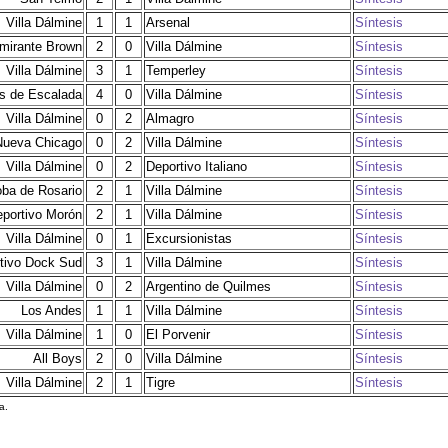
Villa Dálmine
1
1
Arsenal
Síntesis
mirante Brown
2
0
Villa Dálmine
Síntesis
Villa Dálmine
3
1
Temperley
Síntesis
os de Escalada
4
0
Villa Dálmine
Síntesis
Villa Dálmine
0
2
Almagro
Síntesis
Nueva Chicago
0
2
Villa Dálmine
Síntesis
Villa Dálmine
0
2
Deportivo Italiano
Síntesis
oba de Rosario
2
1
Villa Dálmine
Síntesis
portivo Morón
2
1
Villa Dálmine
Síntesis
Villa Dálmine
0
1
Excursionistas
Síntesis
tivo Dock Sud
3
1
Villa Dálmine
Síntesis
Villa Dálmine
0
2
Argentino de Quilmes
Síntesis
Los Andes
1
1
Villa Dálmine
Síntesis
Villa Dálmine
1
0
El Porvenir
Síntesis
All Boys
2
0
Villa Dálmine
Síntesis
Villa Dálmine
2
1
Tigre
Síntesis
a.