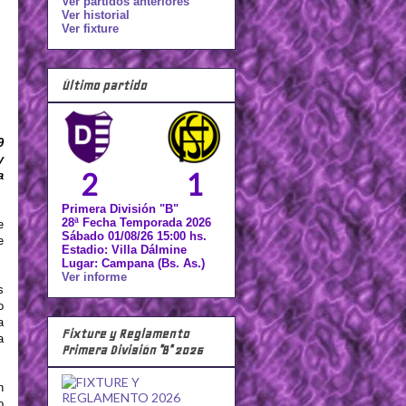
Ver partidos anteriores
Ver historial
Ver fixture
Último partido
9
y
2
1
a
Primera División "B"
28ª Fecha Temporada 2026
e
Sábado 01/08/26 15:00 hs.
e
Estadio: Villa Dálmine
Lugar: Campana (Bs. As.)
Ver informe
s
o
a
Fixture y Reglamento
a
Primera División "B" 2026
n
o