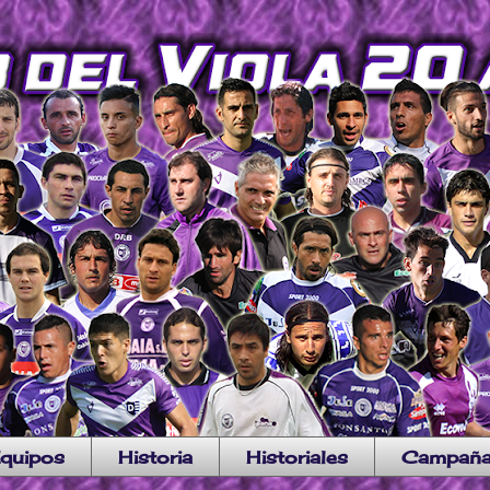
quipos
Historia
Historiales
Campañ