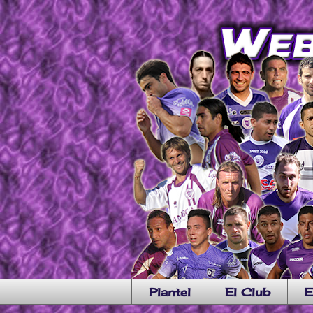
Plantel
El Club
E