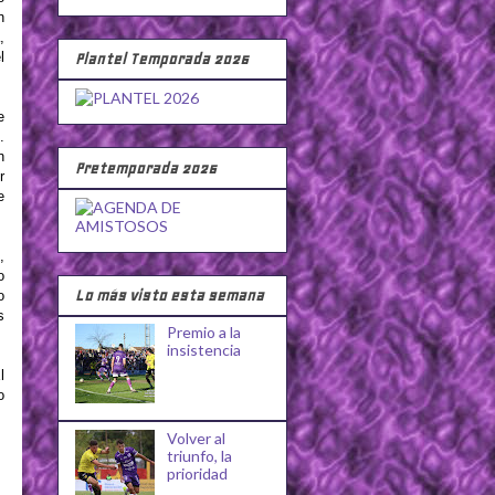
n
,
l
Plantel Temporada 2026
e
.
n
Pretemporada 2026
r
e
,
o
Lo más visto esta semana
o
s
Premio a la
insistencia
l
o
Volver al
triunfo, la
prioridad