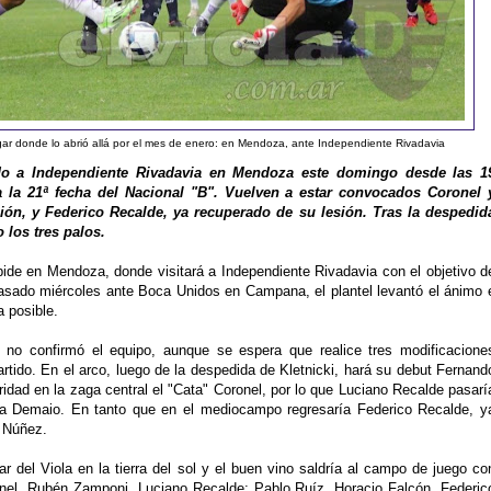
lugar donde lo abrió allá por el mes de enero: en Mendoza, ante Independiente Rivadavia
ndo a Independiente Rivadavia en Mendoza este domingo desde las 1
a la 21ª fecha del Nacional "B". Vuelven a estar convocados Coronel 
ión, y Federico Recalde, ya recuperado de su lesión. Tras la despedid
 los tres palos.
pide en Mendoza, donde visitará a Independiente Rivadavia con el objetivo d
pasado miércoles ante Boca Unidos en Campana, el plantel levantó el ánimo 
a posible.
no confirmó el equipo, aunque se espera que realice tres modificacione
artido. En el arco, luego de la despedida de Kletnicki, hará su debut Fernand
laridad en la zaga central el "Cata" Coronel, por lo que Luciano Recalde pasarí
do a Demaio. En tanto que en el mediocampo regresaría Federico Recalde, y
e Núñez.
ar del Viola en la tierra del sol y el buen vino saldría al campo de juego co
ronel, Rubén Zamponi, Luciano Recalde; Pablo Ruíz, Horacio Falcón, Federic