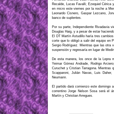
Recalde, Lucas Favalli; Ezequiel Cérica 
en micro este viernes por la noche a Me
Leonardo Cisnero, Gaspar Lezcano, Jon
banco de suplentes.
Por su parte, Independiente Rivadavia v
Douglas Haig, y a pesar de estar haciendo
El DT Martín Astudillo haría tres cambios
corte que lo obligó a salir del equipo en
Sergio Rodríguez. Mientras que las otra 
suspensión y regresaría en lugar de Medin
De esta manera, los once de la Lepra me
Yeimar Gómez Andrade, Rodrigo Arciero
Curuchet y Cristian Tarragona. Mientras
Scapparoni, Julián Navas, Luis Daher,
Neumann.
El partido dará comienzo este domingo a
correntino Jorge Nelson Sosa será el ár
Martín y Christian Arregues.