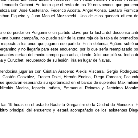
y Leonardo Carboni. En tanto que el resto de los 19 convocados que partiero
ndoza son José Castellano, Federico Acosta, Ángel Alonso, Lautaro Formica
athan Figueira y Juan Manuel Mazzocchi. Uno de ellos quedará afuera de
iene de perder en Pergamino un partido clave por la lucha del descenso ant
 una buena campaña, no puede salir de la zona roja de la tabla de promedios
 respecto a los once que jugaron ese partido. En la defensa, Agüero sufrió u
 Pergamino y no llegaría para este encuentro, por lo que sería reemplazado po
variantes serían del medio campo para ariba, donde Dolci cumplió su fecha d
a y Curuchet, recuperado de su lesión, iría en lugar de Navas.
ndocina jugarían con Cristian Aracena; Alexis Viscarra, Sergio Rodríguez
; Gastón González, Franco Dolci, Hernán Encina, Diego Cardozo; Facund
 que quedarán esperando su oportunidad en el banco de suplentes Maximilian
 Nicolás Medina, Ignacio Irañeta, Emmanuel Reinoso y Jerónimo Morale
 las 19 horas en el estadio Bautista Gargantini de la Ciudad de Mendoza. E
bitro principal del encuentro y estará acompañado de los asistentes Dieg