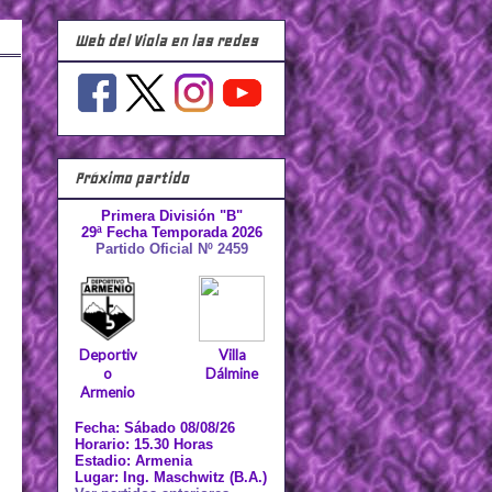
Web del Viola en las redes
Próximo partido
Primera División "B"
29ª Fecha Temporada 2026
Partido Oficial Nº 2459
Deportiv
Villa
o
Dálmine
Armenio
Fecha: Sábado 08/08/26
Horario: 15.30 Horas
Estadio: Armenia
Lugar: Ing. Maschwitz (B.A.)