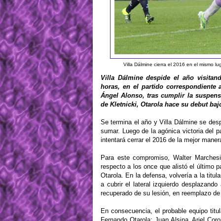
Villa Dálmine cierra el 2016 en el mismo 
Villa Dálmine despide el año visita
horas, en el partido correspondiente 
Ángel Alonso, tras cumplir la suspens
de Kletnicki, Otarola hace su debut bajo
Se termina el año y Villa Dálmine se des
sumar. Luego de la agónica victoria del 
intentará cerrar el 2016 de la mejor maner
Para este compromiso, Walter Marchesi 
respecto a los once que alistó el último p
Otarola. En la defensa, volvería a la titu
a cubrir el lateral izquierdo desplazan
recuperado de su lesión, en reemplazo d
En consecuencia, el probable equipo titul
Fernando Otarola; Juan Alsina, Ariel Co