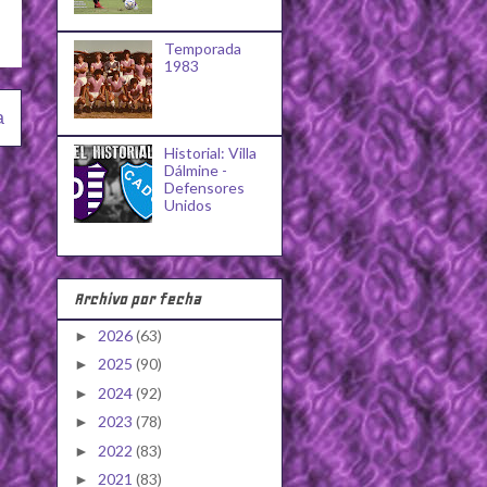
Temporada
1983
a
Historial: Villa
Dálmine -
Defensores
Unidos
Archivo por fecha
2026
(63)
►
2025
(90)
►
2024
(92)
►
2023
(78)
►
2022
(83)
►
2021
(83)
►