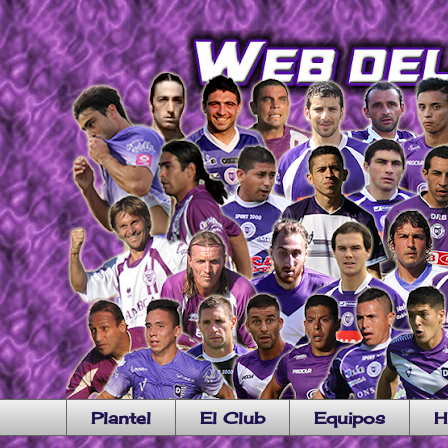
Plantel
El Club
Equipos
H