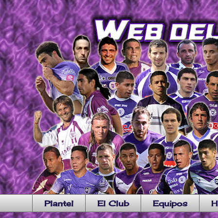
Plantel
El Club
Equipos
H