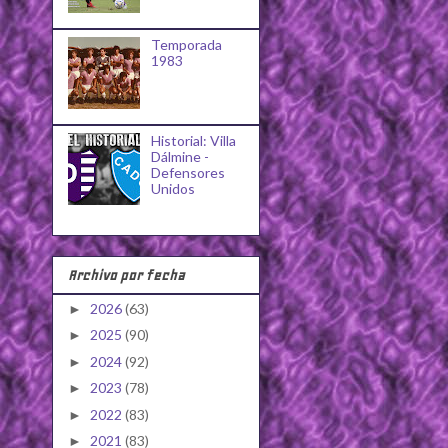
Temporada
1983
Historial: Villa
Dálmine -
Defensores
Unidos
Archivo por fecha
2026
(63)
►
2025
(90)
►
2024
(92)
►
2023
(78)
►
2022
(83)
►
2021
(83)
►