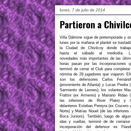
lunes, 7 de julio de 2014
Partieron a Chivilc
Villa Dálmine sigue de pretemporada y e
lunes por la mañana el plantel se traslad
la Ciudad de Chivilcoy donde trabaja
hasta el sábado al mediodía. L
novedades más importantes de las últi
horas pasan por las incorporaciones q
terminó de cerrar el Club para completar
nómina de 29 jugadores que viajaron. El
son los defensores Carlos Fernánd
(proveniente de Atlanta) y Lucas Piedra 
Sarmiento de Leones); los volantes Ma
Frattini (ex Armenio) y Mariano Ridao 
las inferiores de River Plate) y l
delanteros Esteban Pereyra (ex Crucero 
Norte) y Matías Nouet (de las inferiores
Boca Juniors). También, luego de algu
idas y vueltas, terminó de de cerrarse
incorporación del defensor ex Flandr