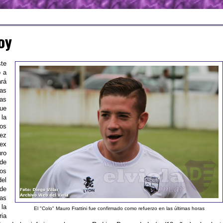
oy
ste
ó a
rá
as
mas
ue
 la
los
ez
(ex
uro
(de
os
del
 de
nas
 la
El "Colo" Mauro Frattini fue confirmado como refuerzo en las últimas horas
ia