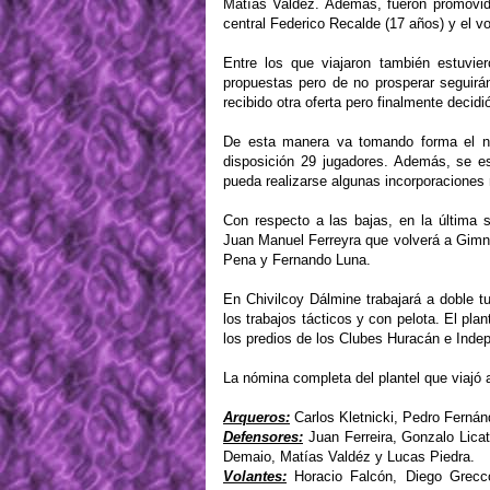
Matías Valdéz. Además, fueron promovido
central Federico Recalde (17 años) y el v
Entre los que viajaron también estuvie
propuestas pero de no prosperar seguir
recibido otra oferta pero finalmente decid
De esta manera va tomando forma el nu
disposición 29 jugadores. Además, se es
pueda realizarse algunas incorporaciones
Con respecto a las bajas, en la última 
Juan Manuel Ferreyra que volverá a Gim
Pena y Fernando Luna.
En Chivilcoy Dálmine trabajará a doble tu
los trabajos tácticos y con pelota. El pla
los predios de los Clubes Huracán e Inde
La nómina completa del plantel que viajó 
Arqueros:
Carlos Kletnicki, Pedro Ferná
Defensores:
Juan Ferreira, Gonzalo Lica
Demaio, Matías Valdéz y Lucas Piedra.
Volantes:
Horacio Falcón, Diego Grecco