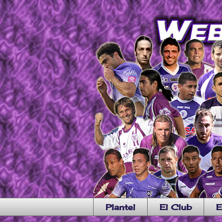
Plantel
El Club
E