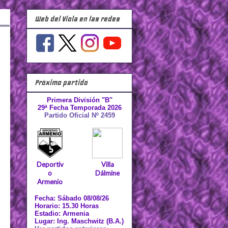
Web del Viola en las redes
Próximo partido
Primera División "B"
29ª Fecha Temporada 2026
Partido Oficial Nº 2459
Deportiv
Villa
o
Dálmine
Armenio
Fecha: Sábado 08/08/26
Horario: 15.30 Horas
Estadio: Armenia
Lugar: Ing. Maschwitz (B.A.)