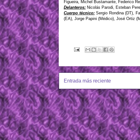
Figueira, Michel Bustamante, Federico Re
Delanteros:
Nicolás Parodi, Esteban Pere
Cuerpo técnico:
Sergio Rondina (DT), Fa
(EA), Jorge Papini (Médico), José Ortiz (M
Entrada más reciente