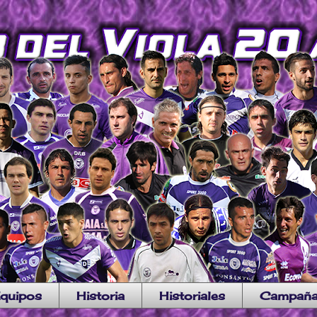
quipos
Historia
Historiales
Campañ