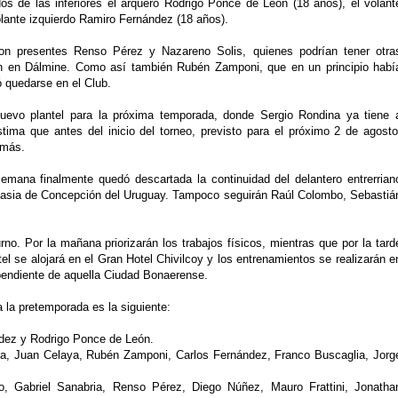
s de las inferiores el arquero Rodrigo Ponce de León (18 años), el volant
olante izquierdo Ramiro Fernández (18 años).
ron presentes Renso Pérez y Nazareno Solis, quienes podrían tener otra
án en Dálmine. Como así también Rubén Zamponi, que en un principio habí
ió quedarse en el Club.
evo plantel para la próxima temporada, donde Sergio Rondina ya tiene 
tima que antes del inicio del torneo, previsto para el próximo 2 de agosto
 más.
semana finalmente quedó descartada la continuidad del delantero entrerrian
nasia de Concepción del Uruguay. Tampoco seguirán Raúl Colombo, Sebastiá
rno. Por la mañana priorizarán los trabajos físicos, mientras que por la tard
ntel se alojará en el Gran Hotel Chivilcoy y los entrenamientos se realizarán e
pendiente de aquella Ciudad Bonaerense.
a la pretemporada es la siguiente:
ndez y Rodrigo Ponce de León.
ta, Juan Celaya, Rubén Zamponi, Carlos Fernández, Franco Buscaglia, Jorg
, Gabriel Sanabria, Renso Pérez, Diego Núñez, Mauro Frattini, Jonatha