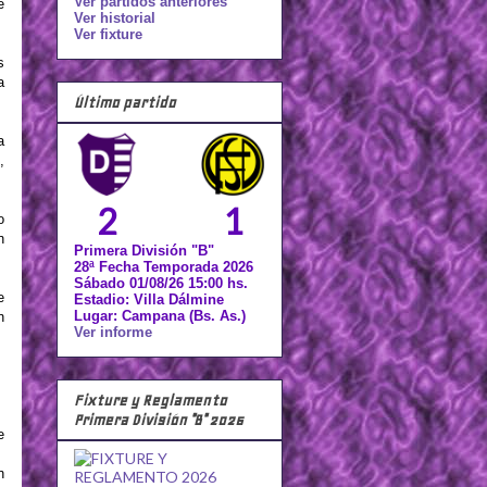
Ver partidos anteriores
e
Ver historial
Ver fixture
s
a
Último partido
a
,
2
1
o
n
Primera División "B"
28ª Fecha Temporada 2026
Sábado 01/08/26 15:00 hs.
e
Estadio: Villa Dálmine
Lugar: Campana (Bs. As.)
n
Ver informe
Fixture y Reglamento
Primera División "B" 2026
e
n