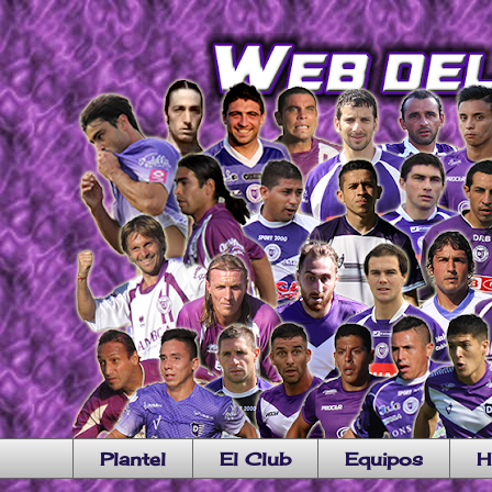
Plantel
El Club
Equipos
H