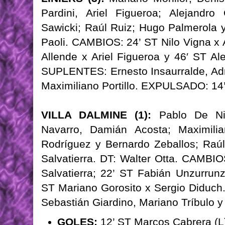
Pardini, Ariel Figueroa; Alejandr
Sawicki; Raúl Ruiz; Hugo Palmerola y
Paoli. CAMBIOS: 24’ ST Nilo Vigna x 
Allende x Ariel Figueroa y 46′ ST Al
SUPLENTES: Ernesto Insaurralde, Adr
Maximiliano Portillo. EXPULSADO: 14
VILLA DALMINE (1):
Pablo De Nic
Navarro, Damián Acosta; Maximili
Rodríguez y Bernardo Zeballos; Raú
Salvatierra. DT: Walter Otta. CAMBI
Salvatierra; 22’ ST Fabián Unzurrun
ST Mariano Gorosito x Sergio Didu
Sebastián Giardino, Mariano Tríbulo 
GOLES:
12’ ST Marcos Cabrera (L)