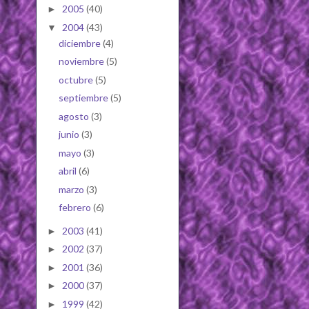
2005
(40)
►
2004
(43)
▼
diciembre
(4)
noviembre
(5)
octubre
(5)
septiembre
(5)
agosto
(3)
junio
(3)
mayo
(3)
abril
(6)
marzo
(3)
febrero
(6)
2003
(41)
►
2002
(37)
►
2001
(36)
►
2000
(37)
►
1999
(42)
►