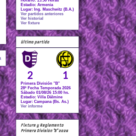
Horario: 15.30 Horas
Estadio: Armenia
Lugar: Ing. Maschwitz (B.A.)
Ver partidos anteriores
Ver historial
Ver fixture
Último partido
a
2
1
Primera División "B"
28ª Fecha Temporada 2026
Sábado 01/08/26 15:00 hs.
Estadio: Villa Dálmine
Lugar: Campana (Bs. As.)
Ver informe
Fixture y Reglamento
Primera División "B" 2026