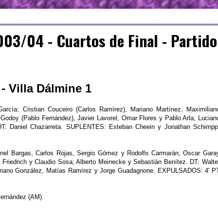
03/04 - Cuartos de Final - Partido
- Villa Dálmine 1
García; Cristian Couceiro (Carlos Ramírez), Mariano Martínez, Maximilian
 Godoy (Pablo Fernández), Javier Lavorel, Omar Flores y Pablo Arla; Lucian
o. DT: Daniel Chazarreta. SUPLENTES: Esteban Cheein y Jonathan Schimpp
nel Bargas, Carlos Rojas, Sergio Gómez y Rodolfo Carmarán; Oscar Gara
ro Friedrich y Claudio Sosa; Alberto Meinecke y Sebastián Benítez. DT: Walte
ariano González, Matías Ramírez y Jorge Guadagnone. EXPULSADOS: 4' P
Fernández (AM).