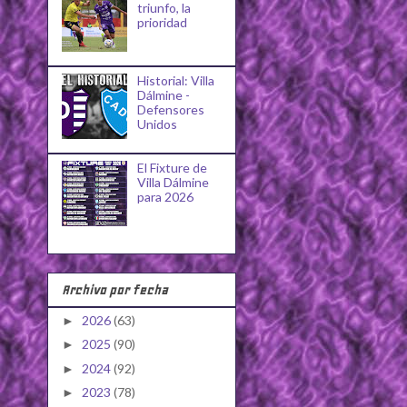
triunfo, la
prioridad
Historial: Villa
Dálmine -
Defensores
Unidos
El Fixture de
Villa Dálmine
para 2026
Archivo por fecha
2026
(63)
►
2025
(90)
►
2024
(92)
►
2023
(78)
►