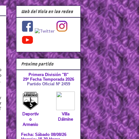
Web del Viola en las redes
Próximo partido
o
Primera División "B"
o
29ª Fecha Temporada 2026
.
Partido Oficial Nº 2459
y
r
T
Deportiv
Villa
o
Dálmine
Armenio
Fecha: Sábado 08/08/26