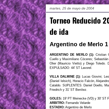
martes, 25 de mayo de 2004
Torneo Reducido 20
de ida
Argentino de Merlo 1 
ARGENTINO DE MERLO (1):
Cristian 
Cuello y Maximiliano Cóceres; Sebastián
Olier (Mauricio Vietto) y Diego Toled
EXPULSADO: 44' ST Lavorel.
VILLA DALMINE (1):
Lucas Giovini; Leo
(Daniel Ielsich), Horacio Falcón, Alejand
Cataldo. SUPLENTES: Daniel Doello, M
Friedrich y 31' ST Benítez.
GOLES:
19' PT Meinecke (VD) y 30' ST 
ARBITRO:
Fernando Velarde
ESTADIO:
Argentino de Merlo