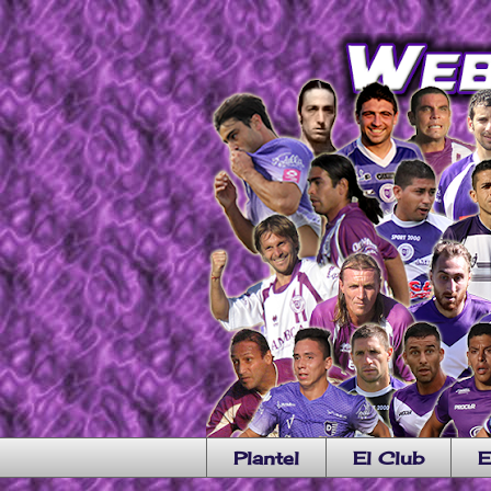
Plantel
El Club
E