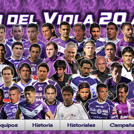
quipos
Historia
Historiales
Campañ