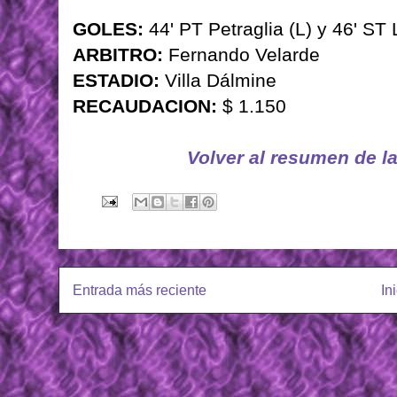
GOLES:
44' PT Petraglia (L) y 46' ST
ARBITRO:
Fernando Velarde
ESTADIO:
Villa Dálmine
RECAUDACION:
$ 1.150
Volver al resumen de l
Entrada más reciente
In