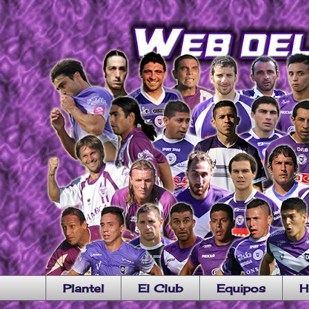
Plantel
El Club
Equipos
H