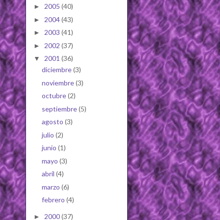
2005
(40)
►
2004
(43)
►
2003
(41)
►
2002
(37)
►
2001
(36)
▼
diciembre
(3)
noviembre
(3)
octubre
(2)
septiembre
(5)
agosto
(3)
julio
(2)
junio
(1)
mayo
(3)
abril
(4)
marzo
(6)
febrero
(4)
2000
(37)
►