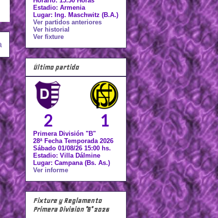
Horario: 15.30 Horas
Estadio: Armenia
Lugar: Ing. Maschwitz (B.A.)
Ver partidos anteriores
Ver historial
Ver fixture
a
Último partido
2
1
Primera División "B"
28ª Fecha Temporada 2026
Sábado 01/08/26 15:00 hs.
Estadio: Villa Dálmine
Lugar: Campana (Bs. As.)
Ver informe
Fixture y Reglamento
Primera División "B" 2026