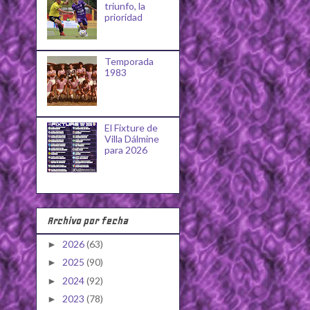
triunfo, la
prioridad
Temporada
1983
El Fixture de
Villa Dálmine
para 2026
Archivo por fecha
2026
(63)
►
2025
(90)
►
2024
(92)
►
2023
(78)
►