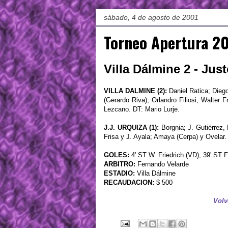
sábado, 4 de agosto de 2001
Torneo Apertura 20
Villa Dálmine 2 - Jus
VILLA DALMINE (2):
Daniel Ratica; Dieg
(Gerardo Riva), Orlandro Filiosi, Walter 
Lezcano. DT: Mario Lurje.
J.J. URQUIZA (1):
Borgnia; J. Gutiérrez,
Frisa y J. Ayala; Amaya (Cerpa) y Ovelar.
GOLES:
4' ST W. Friedrich (VD); 39' ST F
ARBITRO:
Fernando Velarde
ESTADIO:
Villa Dálmine
RECAUDACION:
$ 500
Volv