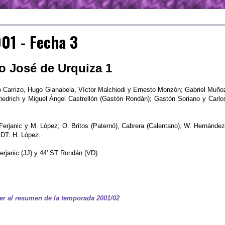
01 - Fecha 3
to José de Urquiza 1
o Carrizo, Hugo Gianabela, Víctor Malchiodi y Ernesto Monzón; Gabriel Muño
Friedrich y Miguel Ángel Castrellón (Gastón Rondán); Gastón Soriano y Carlo
 Ferjanic y M. López; O. Britos (Paternó), Cabrera (Calentano), W. Hernández
 DT: H. López.
erjanic (JJ) y 44' ST Rondán (VD).
er al resumen de la temporada 2001/02