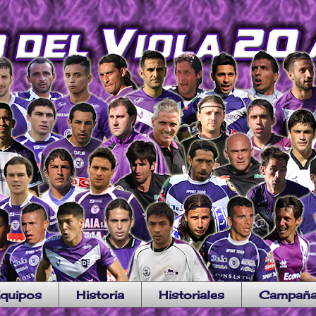
quipos
Historia
Historiales
Campañ