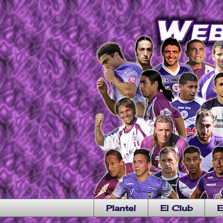
Plantel
El Club
E