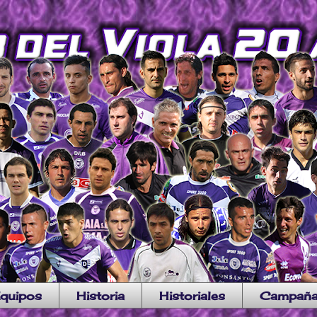
quipos
Historia
Historiales
Campañ