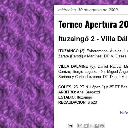
miércoles, 30 de agosto de 2000
Torneo Apertura 20
Ituzaingó 2 - Villa Dá
ITUZAINGO (2):
Eyheramono; Ávalos, Luon
Zárate (Parodi) y Martínez. DT: V. Osses
VILLA DALMINE (0):
Daniel Ratica; Mi
Carrizo; Sergio Leguizamón, Miguel Ánge
Soriano y Carlos Lezcano. DT: Daniel M
GOLES:
25' PT N. López (I) y 35' PT Bazá
ARBITRO:
Ariel Bragazzi
ESTADIO:
Ituzaingó
RECAUDACION:
$ 520
Volv