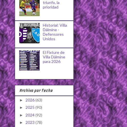
triunfo, la
prioridad
Historial: Villa
Dálmine -
Defensores
Unidos
El Fixture de
Villa Dálmine
para 2026
Archivo por fecha
2026
(63)
►
2025
(90)
►
2024
(92)
►
2023
(78)
►