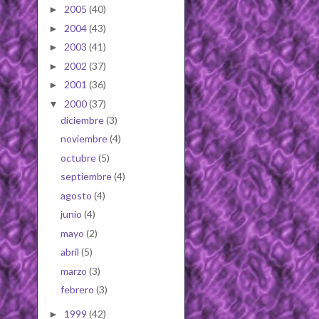
2005
(40)
►
2004
(43)
►
2003
(41)
►
2002
(37)
►
2001
(36)
►
2000
(37)
▼
diciembre
(3)
noviembre
(4)
octubre
(5)
septiembre
(4)
agosto
(4)
junio
(4)
mayo
(2)
abril
(5)
marzo
(3)
febrero
(3)
1999
(42)
►