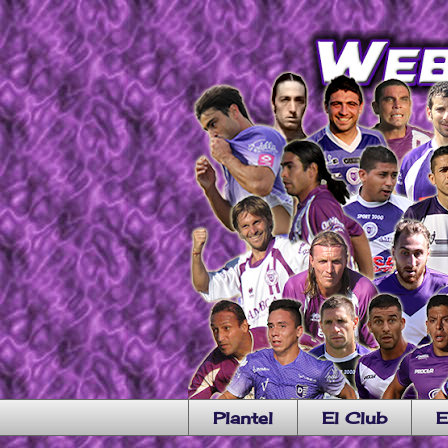
Plantel
El Club
E