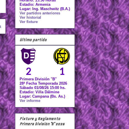
Horario: 15.30 Horas
Estadio: Armenia
Lugar: Ing. Maschwitz (B.A.)
Ver partidos anteriores
Ver historial
Ver fixture
a
Último partido
2
1
Primera División "B"
28ª Fecha Temporada 2026
Sábado 01/08/26 15:00 hs.
Estadio: Villa Dálmine
Lugar: Campana (Bs. As.)
Ver informe
Fixture y Reglamento
Primera División "B" 2026