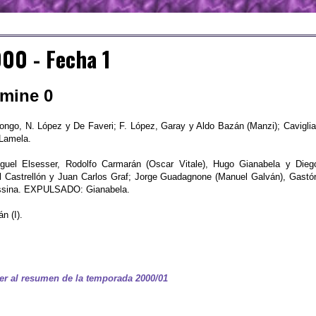
00 - Fecha 1
lmine 0
go, N. López y De Faveri; F. López, Garay y Aldo Bazán (Manzi); Caviglia
 Lamela.
guel Elsesser, Rodolfo Carmarán (Oscar Vitale), Hugo Gianabela y Dieg
l Castrellón y Juan Carlos Graf; Jorge Guadagnone (Manuel Galván), Gastó
essina. EXPULSADO: Gianabela.
n (I).
er al resumen de la temporada 2000/01