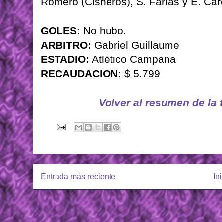
Romero (Cisneros), S. Farías y E. Cá
GOLES:
No hubo.
ARBITRO:
Gabriel Guillaume
ESTADIO:
Atlético Campana
RECAUDACION:
$ 5.799
Volver al resumen de la
Entrada más reciente
In