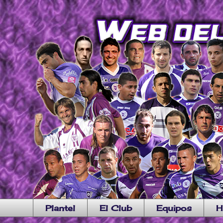
Plantel
El Club
Equipos
H