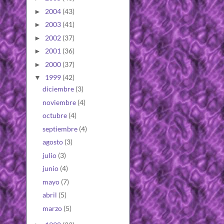
2004
(43)
►
2003
(41)
►
2002
(37)
►
2001
(36)
►
2000
(37)
►
1999
(42)
▼
diciembre
(3)
noviembre
(4)
octubre
(4)
septiembre
(4)
agosto
(3)
julio
(3)
junio
(4)
mayo
(7)
abril
(5)
marzo
(5)