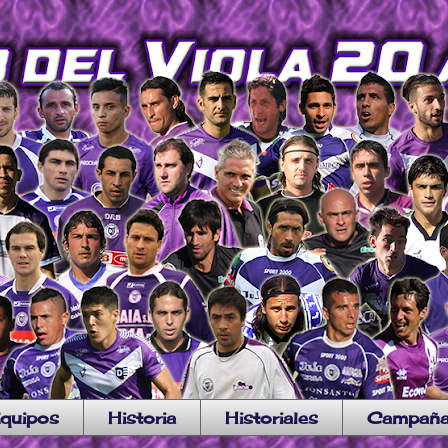
quipos
Historia
Historiales
Campañ