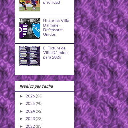
prioridad
Historial: Villa
Dálmine -
Defensores
Unidos
El Fixture de
Villa Dálmine
para 2026
Archivo por fecha
2026
(63)
►
2025
(90)
►
2024
(92)
►
2023
(78)
►
2022
(83)
►