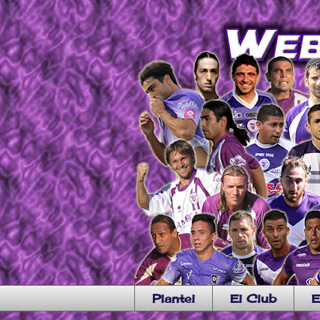
Plantel
El Club
E