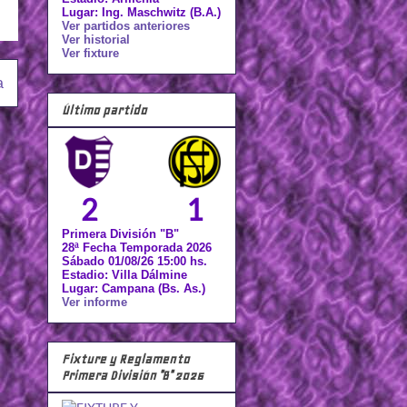
Lugar: Ing. Maschwitz (B.A.)
Ver partidos anteriores
Ver historial
Ver fixture
a
Último partido
2
1
Primera División "B"
28ª Fecha Temporada 2026
Sábado 01/08/26 15:00 hs.
Estadio: Villa Dálmine
Lugar: Campana (Bs. As.)
Ver informe
Fixture y Reglamento
Primera División "B" 2026