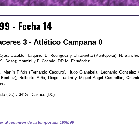
99 - Fecha 14
ceres 3 - Atlético Campana 0
ojas; Cataldo, Tarquino, D. Rodríguez y Chiappetta (Monteporzi); N. Sánche
 (S. Sosa); Manzini y P. Casado. DT: M. Fernández.
; Martín Piñón (Fernando Caoduro), Hugo Gianabela, Leonardo González 
 Benítez), Nolberto Miño, Diego Frattini y Miguel Ángel Castrellón; Orland
ez.
ado (DC) y 34' ST Casado (DC).
er al resumen de la temporada 1998/99