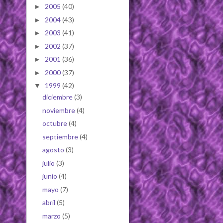
2005
(40)
►
2004
(43)
►
2003
(41)
►
2002
(37)
►
2001
(36)
►
2000
(37)
►
1999
(42)
▼
diciembre
(3)
noviembre
(4)
octubre
(4)
septiembre
(4)
agosto
(3)
julio
(3)
junio
(4)
mayo
(7)
abril
(5)
marzo
(5)