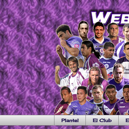
Plantel
El Club
E