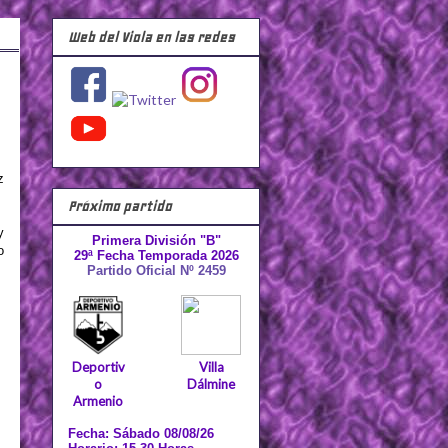
Web del Viola en las redes
z
Próximo partido
y
Primera División "B"
o
29ª Fecha Temporada 2026
Partido Oficial Nº 2459
Deportiv
Villa
o
Dálmine
Armenio
Fecha: Sábado 08/08/26