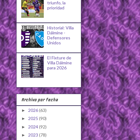
triunfo, la
prioridad
Historial: Villa
Dálmine -
Defensores
Unidos
El Fixture de
Villa Dálmine
para 2026
Archivo por fecha
2026
(63)
►
2025
(90)
►
2024
(92)
►
2023
(78)
►