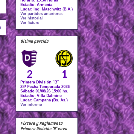
Horario: 15.30 Horas
Estadio: Armenia
Lugar: Ing. Maschwitz (B.A.)
Ver partidos anteriores
Ver historial
Ver fixture
a
Último partido
2
1
Primera División "B"
28ª Fecha Temporada 2026
Sábado 01/08/26 15:00 hs.
Estadio: Villa Dálmine
Lugar: Campana (Bs. As.)
Ver informe
Fixture y Reglamento
Primera División "B" 2026