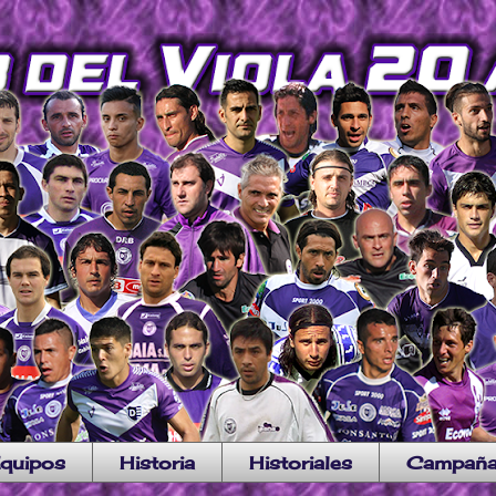
quipos
Historia
Historiales
Campañ