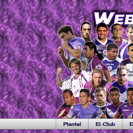
Plantel
El Club
E