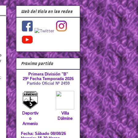
Web del Viola en las redes
o
y
Próximo partido
Primera División "B"
;
29ª Fecha Temporada 2026
Partido Oficial Nº 2459
Deportiv
Villa
o
Dálmine
Armenio
Fecha: Sábado 08/08/26