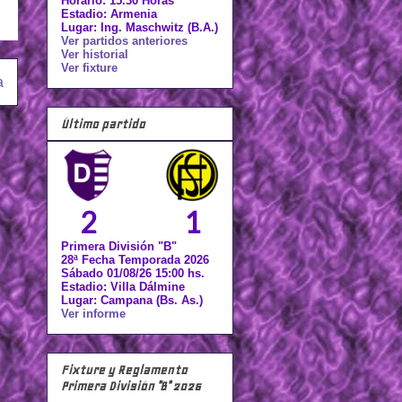
Horario: 15.30 Horas
Estadio: Armenia
Lugar: Ing. Maschwitz (B.A.)
Ver partidos anteriores
Ver historial
Ver fixture
a
Último partido
2
1
Primera División "B"
28ª Fecha Temporada 2026
Sábado 01/08/26 15:00 hs.
Estadio: Villa Dálmine
Lugar: Campana (Bs. As.)
Ver informe
Fixture y Reglamento
Primera División "B" 2026