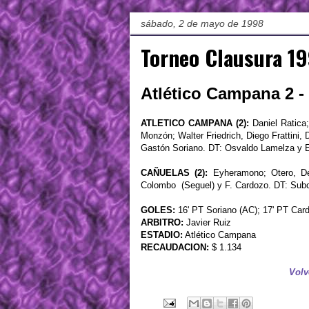
sábado, 2 de mayo de 1998
Torneo Clausura 19
Atlético Campana 2 -
ATLETICO CAMPANA (2):
Daniel Ratica;
Monzón; Walter Friedrich, Diego Frattini, D
Gastón Soriano. DT: Osvaldo Lamelza y E
CAÑUELAS (2):
Eyheramono; Otero, Del
Colombo (Seguel) y F. Cardozo. DT: Subc
GOLES:
16' PT Soriano (AC); 17' PT Cardo
ARBITRO:
Javier Ruiz
ESTADIO:
Atlético Campana
RECAUDACION:
$ 1.134
Volv