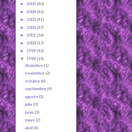
2005
(40)
►
2004
(43)
►
2003
(41)
►
2002
(37)
►
2001
(36)
►
2000
(37)
►
1999
(42)
►
1998
(33)
▼
diciembre
(1)
noviembre
(2)
octubre
(6)
septiembre
(4)
agosto
(2)
julio
(3)
junio
(3)
mayo
(2)
abril
(4)