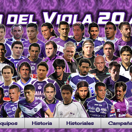
quipos
Historia
Historiales
Campañ