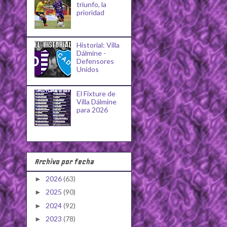
triunfo, la
prioridad
Historial: Villa
Dálmine -
Defensores
Unidos
El Fixture de
Villa Dálmine
para 2026
Archivo por fecha
2026
(63)
►
2025
(90)
►
2024
(92)
►
2023
(78)
►