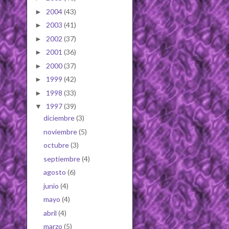
2004
(43)
►
2003
(41)
►
2002
(37)
►
2001
(36)
►
2000
(37)
►
1999
(42)
►
1998
(33)
►
1997
(39)
▼
diciembre
(3)
noviembre
(5)
octubre
(3)
septiembre
(4)
agosto
(6)
junio
(4)
mayo
(4)
abril
(4)
marzo
(5)