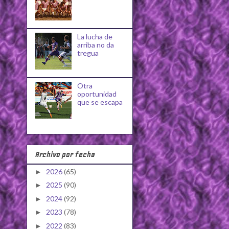
La lucha de
arriba no da
tregua
Otra
oportunidad
que se escapa
Archivo por fecha
2026
(65)
►
2025
(90)
►
2024
(92)
►
2023
(78)
►
2022
(83)
►