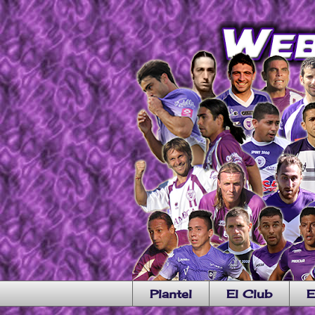
Plantel
El Club
E