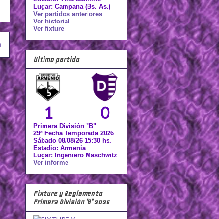
Lugar: Campana (Bs. As.)
Ver partidos anteriores
Ver historial
Ver fixture
a
Último partido
1
0
Primera División "B"
29ª Fecha Temporada 2026
Sábado 08/08/26 15:30 hs.
Estadio: Armenia
Lugar: Ingeniero Maschwitz
Ver informe
Fixture y Reglamento
Primera División "B" 2026