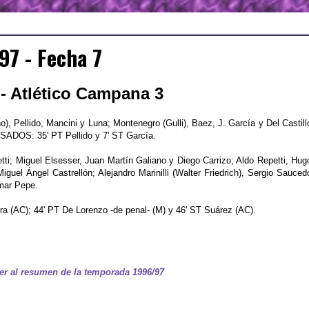
97 - Fecha 7
 - Atlético Campana 3
), Pellido, Mancini y Luna; Montenegro (Gulli), Baez, J. García y Del Castill
LSADOS: 35' PT Pellido y 7' ST García.
tti; Miguel Elsesser, Juan Martín Galiano y Diego Carrizo; Aldo Repetti, Hug
iguel Ángel Castrellón; Alejandro Marinilli (Walter Friedrich), Sergio Sauced
Omar Pepe.
era (AC); 44' PT De Lorenzo -de penal- (M) y 46' ST Suárez (AC).
er al resumen de la temporada 1996/97