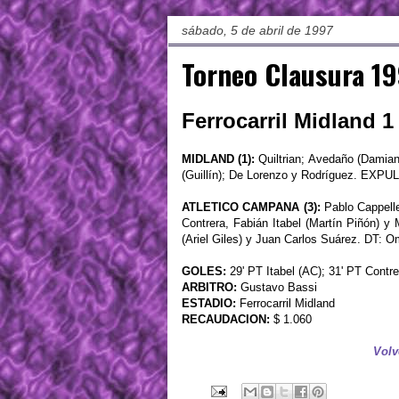
sábado, 5 de abril de 1997
Torneo Clausura 19
Ferrocarril Midland 1
MIDLAND (1):
Quiltrian; Avedaño (Damiano
(Guillín); De Lorenzo y Rodríguez. EXPU
ATLETICO CAMPANA (3):
Pablo Cappelle
Contrera, Fabián Itabel (Martín Piñón) y M
(Ariel Giles) y Juan Carlos Suárez. DT: 
GOLES:
29' PT Itabel (AC); 31' PT Contr
ARBITRO:
Gustavo Bassi
ESTADIO:
Ferrocarril Midland
RECAUDACION:
$ 1.060
Volv