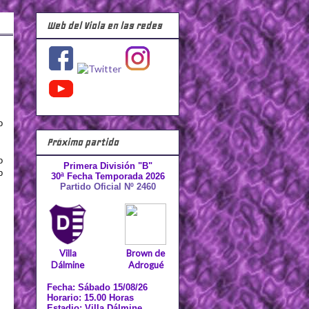
Web del Viola en las redes
o
Próximo partido
o
Primera División "B"
o
30ª Fecha Temporada 2026
Partido Oficial Nº 2460
Villa
Brown de
Dálmine
Adrogué
Fecha: Sábado 15/08/26
Horario: 15.00 Horas
Estadio: Villa Dálmine