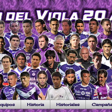
quipos
Historia
Historiales
Campañ