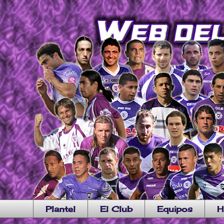
Plantel
El Club
Equipos
H