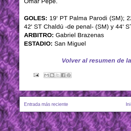
Omar Pepe.
GOLES:
19' PT Palma Parodi (SM); 22
42' ST Chaldú -de penal- (SM) y 44' 
ARBITRO:
Gabriel Brazenas
ESTADIO:
San Miguel
Volver al resumen de l
Entrada más reciente
In