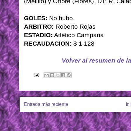
(Melillo) y Ortoré (Flores). DT: R. Cala
GOLES:
No hubo.
ARBITRO:
Roberto Rojas
ESTADIO:
Atlético Campana
RECAUDACION:
$ 1.128
Volver al resumen de l
Entrada más reciente
In