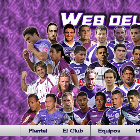
Plantel
El Club
Equipos
H