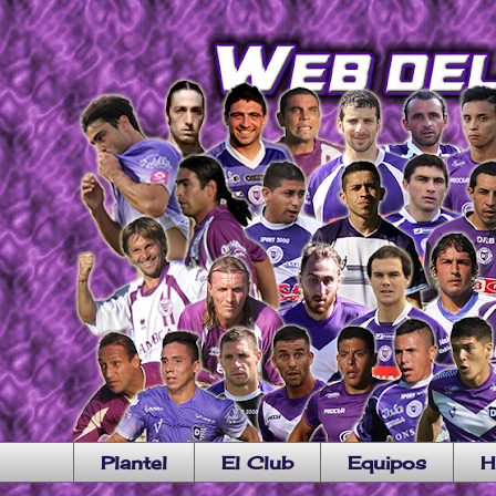
Plantel
El Club
Equipos
H