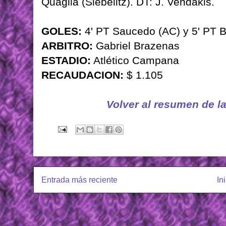
Quaglia (Siebelitz). DT: J. Vendakis.
GOLES:
4' PT Saucedo (AC) y 5' PT B
ARBITRO:
Gabriel Brazenas
ESTADIO:
Atlético Campana
RECAUDACION:
$ 1.105
Volver al resumen de l
Entrada más reciente
In