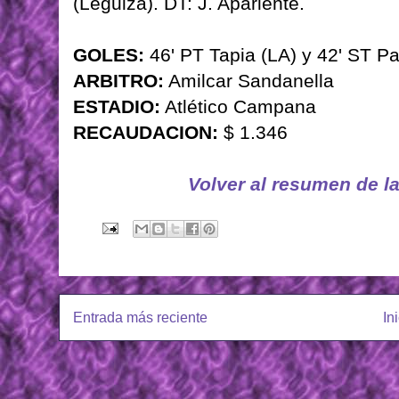
(Leguiza). DT: J. Apariente.
GOLES:
46' PT Tapia (LA) y 42' ST P
ARBITRO:
Amilcar Sandanella
ESTADIO:
Atlético Campana
RECAUDACION:
$ 1.346
Volver al resumen de l
Entrada más reciente
In