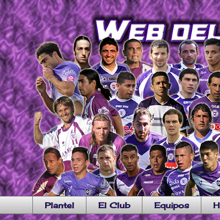
Plantel
El Club
Equipos
H