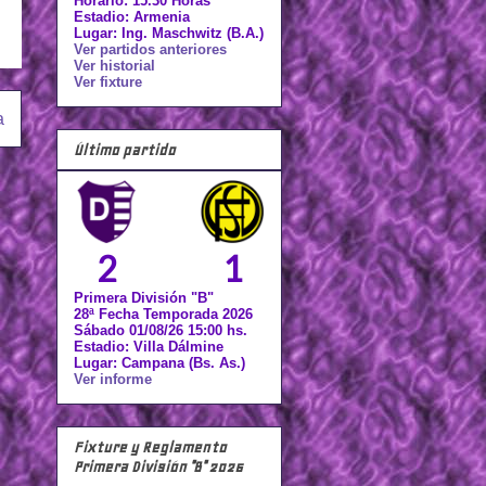
Horario: 15.30 Horas
Estadio: Armenia
Lugar: Ing. Maschwitz (B.A.)
Ver partidos anteriores
Ver historial
Ver fixture
a
Último partido
2
1
Primera División "B"
28ª Fecha Temporada 2026
Sábado 01/08/26 15:00 hs.
Estadio: Villa Dálmine
Lugar: Campana (Bs. As.)
Ver informe
Fixture y Reglamento
Primera División "B" 2026