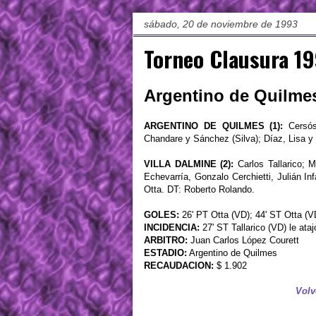
sábado, 20 de noviembre de 1993
Torneo Clausura 19
Argentino de Quilmes 
ARGENTINO DE QUILMES (1):
Cersósi
Chandare y Sánchez (Silva); Díaz, Lisa y S
VILLA DALMINE (2):
Carlos Tallarico; M
Echevarría, Gonzalo Cerchietti, Julián In
Otta. DT: Roberto Rolando.
GOLES:
26' PT Otta (VD); 44' ST Otta (V
INCIDENCIA:
27' ST Tallarico (VD) le ata
ARBITRO:
Juan Carlos López Courett
ESTADIO:
Argentino de Quilmes
RECAUDACION:
$ 1.902
Volv