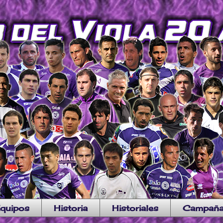
quipos
Historia
Historiales
Campañ