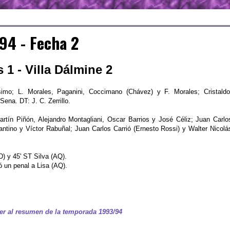
94 - Fecha 2
1 - Villa Dálmine 2
mo; L. Morales, Paganini, Coccimano (Chávez) y F. Morales; Cristaldo
ena. DT: J. C. Zerrillo.
artín Piñón, Alejandro Montagliani, Oscar Barrios y José Céliz; Juan Carlo
fantino y Víctor Rabuñal; Juan Carlos Carrió (Ernesto Rossi) y Walter Nicolá
D) y 45' ST Silva (AQ).
jó un penal a Lisa (AQ).
er al resumen de la temporada 1993/94