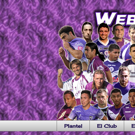
Plantel
El Club
E