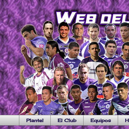
Plantel
El Club
Equipos
H