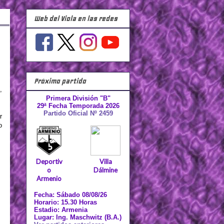
Web del Viola en las redes
Próximo partido
,
Primera División "B"
29ª Fecha Temporada 2026
Partido Oficial Nº 2459
r
o
Deportiv
Villa
o
Dálmine
Armenio
Fecha: Sábado 08/08/26
Horario: 15.30 Horas
Estadio: Armenia
Lugar: Ing. Maschwitz (B.A.)