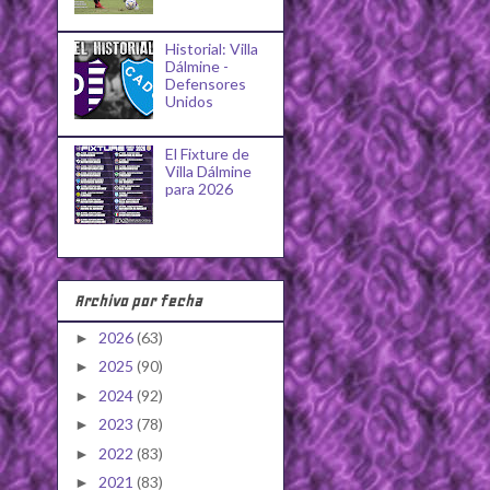
Historial: Villa
Dálmine -
Defensores
Unidos
El Fixture de
Villa Dálmine
para 2026
Archivo por fecha
2026
(63)
►
2025
(90)
►
2024
(92)
►
2023
(78)
►
2022
(83)
►
2021
(83)
►