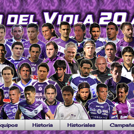
quipos
Historia
Historiales
Campañ