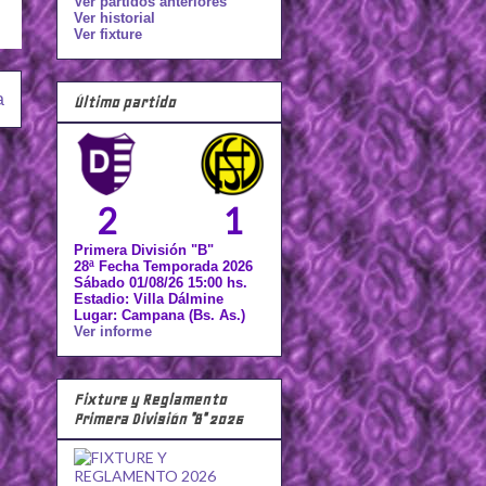
Ver partidos anteriores
Ver historial
Ver fixture
a
Último partido
2
1
Primera División "B"
28ª Fecha Temporada 2026
Sábado 01/08/26 15:00 hs.
Estadio: Villa Dálmine
Lugar: Campana (Bs. As.)
Ver informe
Fixture y Reglamento
Primera División "B" 2026