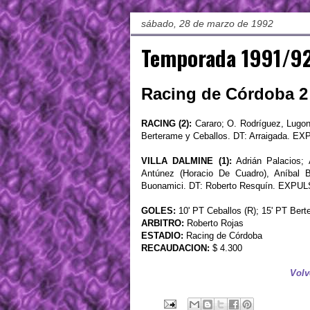
sábado, 28 de marzo de 1992
Temporada 1991/92
Racing de Córdoba 2 
RACING (2):
Cararo; O. Rodríguez, Lugone
Berterame y Ceballos. DT: Arraigada. E
VILLA DALMINE (1):
Adrián Palacios; 
Antúnez (Horacio De Cuadro), Aníbal B
Buonamici. DT: Roberto Resquín. EXPULS
GOLES:
10' PT Ceballos (R); 15' PT Bert
ARBITRO:
Roberto Rojas
ESTADIO:
Racing de Córdoba
RECAUDACION:
$ 4.300
Volv