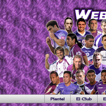
Plantel
El Club
E