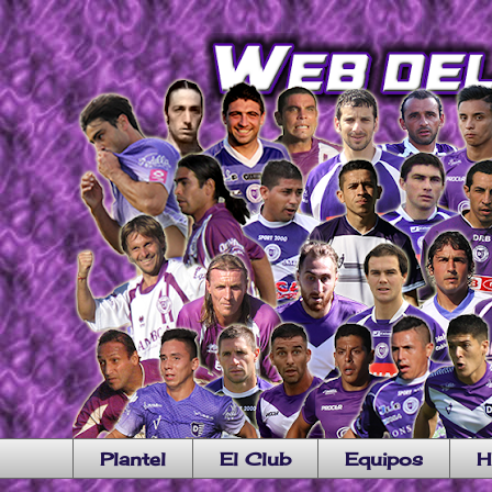
Plantel
El Club
Equipos
H