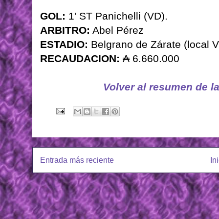
GOL:
1' ST Panichelli (VD).
ARBITRO:
Abel Pérez
ESTADIO:
Belgrano de Zárate (local V
RECAUDACION:
₳ 6.660.000
Volver al resumen de l
Entrada más reciente
In