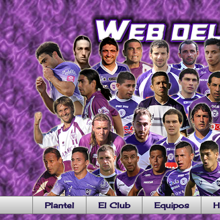
Plantel
El Club
Equipos
H