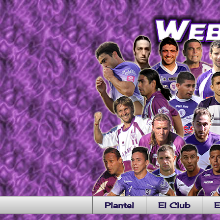
Plantel
El Club
E