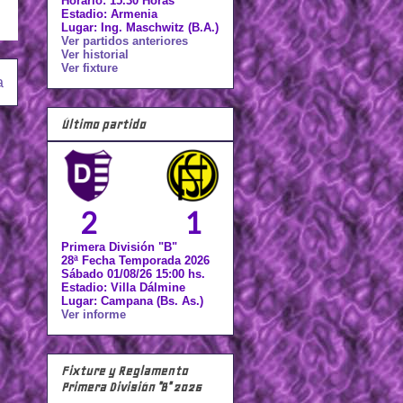
Horario: 15.30 Horas
Estadio: Armenia
Lugar: Ing. Maschwitz (B.A.)
Ver partidos anteriores
Ver historial
Ver fixture
a
Último partido
2
1
Primera División "B"
28ª Fecha Temporada 2026
Sábado 01/08/26 15:00 hs.
Estadio: Villa Dálmine
Lugar: Campana (Bs. As.)
Ver informe
Fixture y Reglamento
Primera División "B" 2026