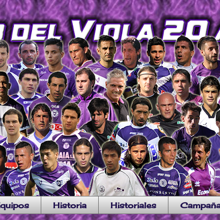
quipos
Historia
Historiales
Campañ