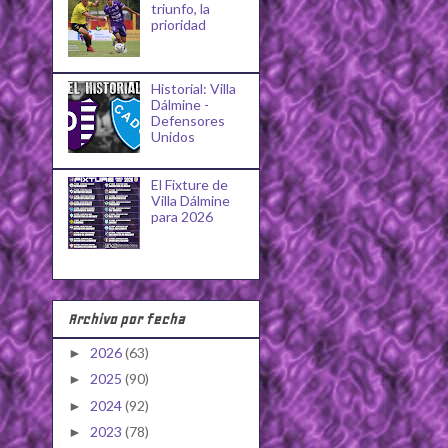
triunfo, la
prioridad
Historial: Villa
Dálmine -
Defensores
Unidos
El Fixture de
Villa Dálmine
para 2026
Archivo por fecha
2026
(63)
►
2025
(90)
►
2024
(92)
►
2023
(78)
►