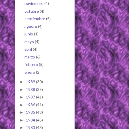
noviembre
(4)
octubre
(4)
septiembre
(5)
agosto
(4)
junio
(1)
mayo
(4)
abril
(4)
marzo
(6)
febrero
(5)
enero
(2)
1989
(30)
►
1988
(35)
►
1987
(41)
►
1986
(41)
►
1985
(43)
►
1984
(45)
►
1983
(43)
►