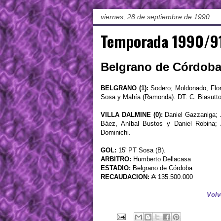
viernes, 28 de septiembre de 1990
Temporada 1990/91
Belgrano de Córdoba 
BELGRANO (1):
Sodero; Moldonado, Flore
Sosa y Mahía (Ramonda). DT: C. Biasutt
VILLA DALMINE (0):
Daniel Gazzaniga; 
Báez, Aníbal Bustos y Daniel Robina; A
Dominichi.
GOL:
15' PT Sosa (B).
ARBITRO:
Humberto Dellacasa
ESTADIO:
Belgrano de Córdoba
RECAUDACION:
₳ 135.500.000
Volv