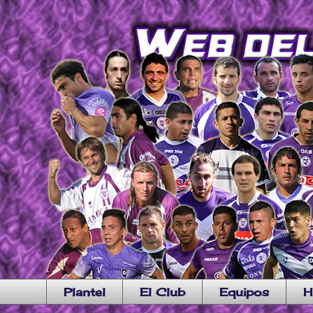
Plantel
El Club
Equipos
H