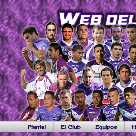
Plantel
El Club
Equipos
H