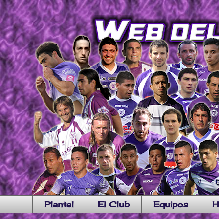
Plantel
El Club
Equipos
H