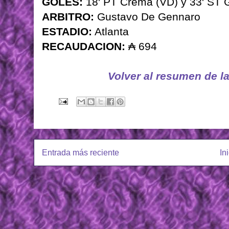
GOLES:
18' PT Crema (VD) y 33' ST G
ARBITRO:
Gustavo De Gennaro
ESTADIO:
Atlanta
RECAUDACION:
₳ 694
Volver al resumen de l
Entrada más reciente
In