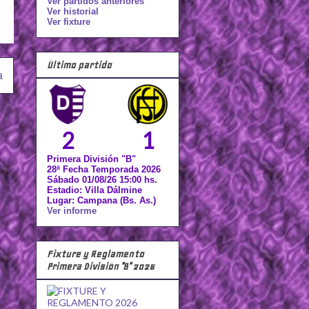
Ver partidos anteriores
Ver historial
Ver fixture
Último partido
a
2
1
Primera División "B"
28ª Fecha Temporada 2026
Sábado 01/08/26 15:00 hs.
Estadio: Villa Dálmine
Lugar: Campana (Bs. As.)
Ver informe
Fixture y Reglamento
Primera División "B" 2026