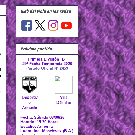
Web del Viola en las redes
Próximo partido
y
Primera División "B"
29ª Fecha Temporada 2026
Partido Oficial Nº 2459
é
r
o
Deportiv
Villa
o
Dálmine
Armenio
Fecha: Sábado 08/08/26
Horario: 15.30 Horas
Estadio: Armenia
Lugar: Ing. Maschwitz (B.A.)