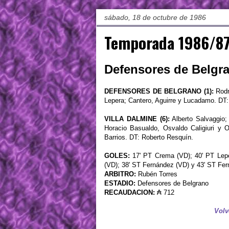
sábado, 18 de octubre de 1986
Temporada 1986/87
Defensores de Belgran
DEFENSORES DE BELGRANO (1):
Rodr
Lepera; Cantero, Aguirre y Lucadamo. DT
VILLA DALMINE (6):
Alberto Salvaggio;
Horacio Basualdo, Osvaldo Caligiuri y
Barrios. DT: Roberto Resquín.
GOLES:
17' PT Crema (VD); 40' PT Lepe
(VD); 38' ST Fernández (VD) y 43' ST Fer
ARBITRO:
Rubén Torres
ESTADIO:
Defensores de Belgrano
RECAUDACION:
₳ 712
Volv