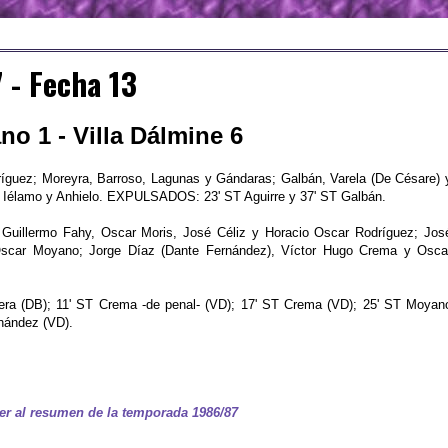
 - Fecha 13
o 1 - Villa Dálmine 6
íguez; Moreyra, Barroso, Lagunas y Gándaras; Galbán, Varela (De Césare) 
: Iélamo y Anhielo. EXPULSADOS: 23' ST Aguirre y 37' ST Galbán.
 Guillermo Fahy, Oscar Moris, José Céliz y Horacio Oscar Rodríguez; Jos
 Oscar Moyano; Jorge Díaz (Dante Fernández), Víctor Hugo Crema y Osca
ra (DB); 11' ST Crema -de penal- (VD); 17' ST Crema (VD); 25' ST Moyan
nández (VD).
er al resumen de la temporada 1986/87