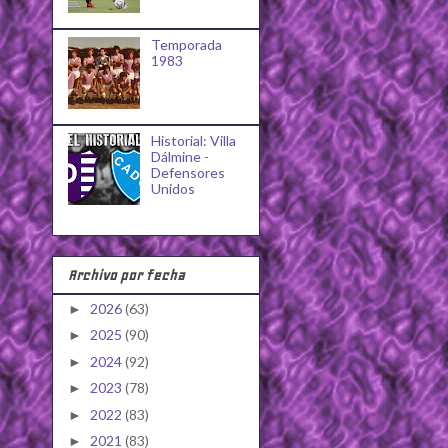
Temporada
1983
Historial: Villa
Dálmine -
Defensores
Unidos
Archivo por fecha
2026
(63)
►
2025
(90)
►
2024
(92)
►
2023
(78)
►
2022
(83)
►
2021
(83)
►