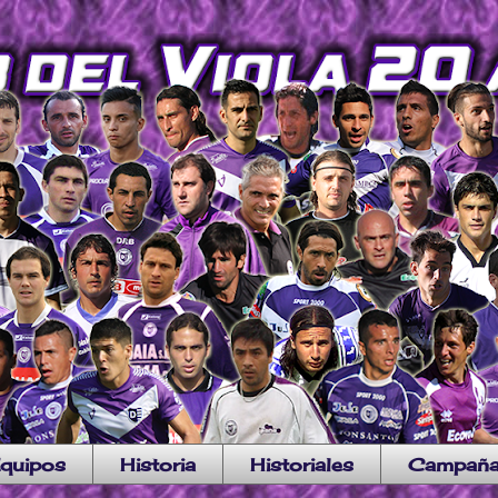
quipos
Historia
Historiales
Campañ