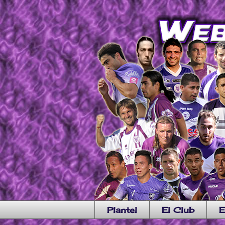
Plantel
El Club
E