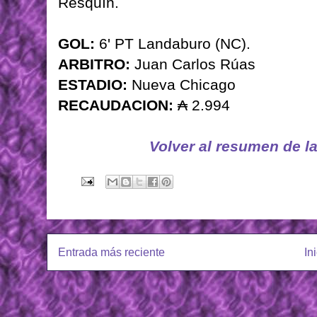
Resquín.
GOL:
6' PT Landaburo (NC).
ARBITRO:
Juan Carlos Rúas
ESTADIO:
Nueva Chicago
RECAUDACION:
₳ 2.994
Volver al resumen de l
Entrada más reciente
In