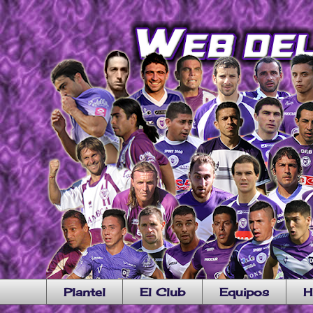
Plantel
El Club
Equipos
H