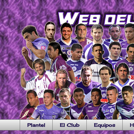
Plantel
El Club
Equipos
H