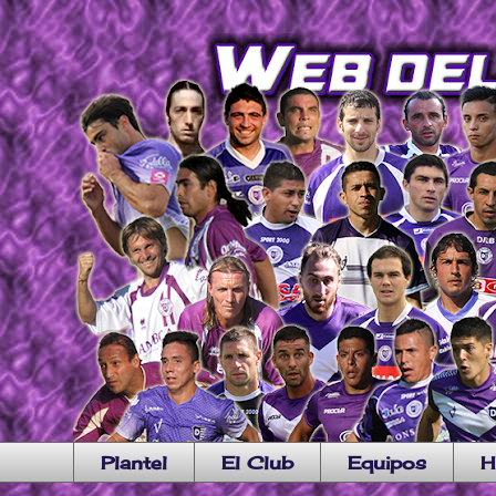
Plantel
El Club
Equipos
H