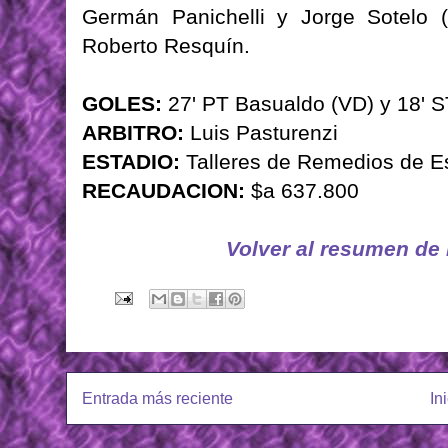
Germán Panichelli y Jorge Sotelo 
Roberto Resquín.
GOLES:
27' PT Basualdo (VD) y 18' ST
ARBITRO:
Luis Pasturenzi
ESTADIO:
Talleres de Remedios de E
RECAUDACION:
$a 637.800
Volver al resumen de
Entrada más reciente
In