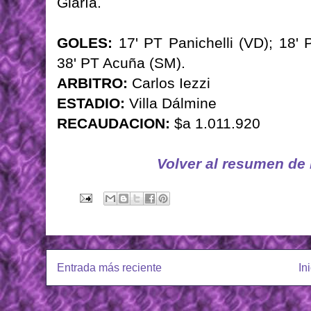
Glaría.
GOLES:
17' PT Panichelli (VD); 18'
38' PT Acuña (SM).
ARBITRO:
Carlos Iezzi
ESTADIO:
Villa Dálmine
RECAUDACION:
$a 1.011.920
Volver al resumen de
Entrada más reciente
In