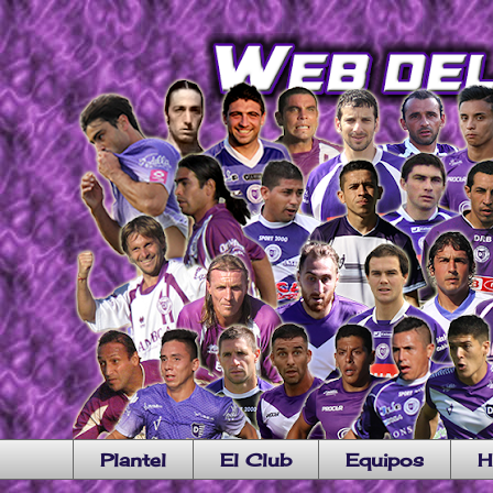
Plantel
El Club
Equipos
H