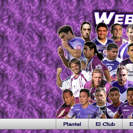
Plantel
El Club
E