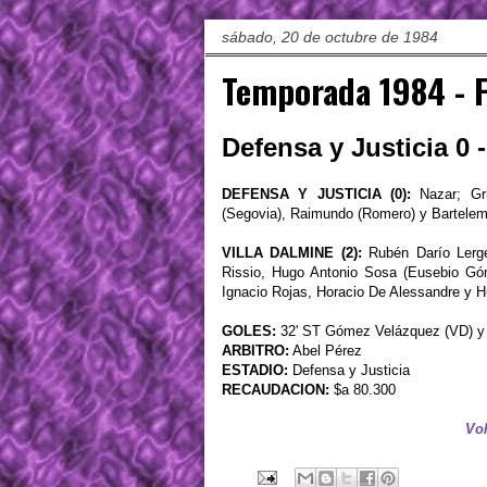
sábado, 20 de octubre de 1984
Temporada 1984 - 
Defensa y Justicia 0 -
DEFENSA Y JUSTICIA (0):
Nazar; Gri
(Segovia), Raimundo (Romero) y Bartele
VILLA DALMINE (2):
Rubén Darío Lergen
Rissio, Hugo Antonio Sosa (Eusebio Gó
Ignacio Rojas, Horacio De Alessandre y H
GOLES:
32' ST Gómez Velázquez (VD) y 3
ARBITRO:
Abel Pérez
ESTADIO:
Defensa y Justicia
RECAUDACION:
$a 80.300
Vol