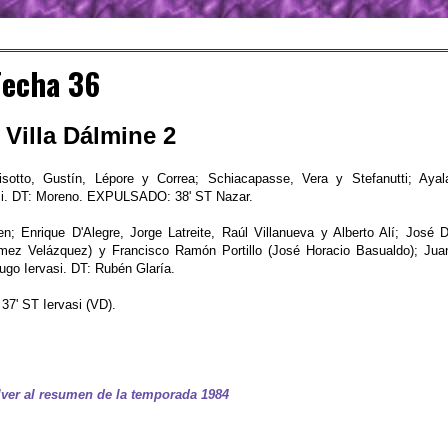
Fecha 36
 Villa Dálmine 2
sotto, Gustín, Lépore y Correa; Schiacapasse, Vera y Stefanutti; Ayal
mi. DT: Moreno. EXPULSADO: 38' ST Nazar.
; Enrique D'Alegre, Jorge Latreite, Raúl Villanueva y Alberto Alí; José D
mez Velázquez) y Francisco Ramón Portillo (José Horacio Basualdo); Jua
ugo Iervasi. DT: Rubén Glaría.
7' ST Iervasi (VD).
ver al resumen de la temporada 1984