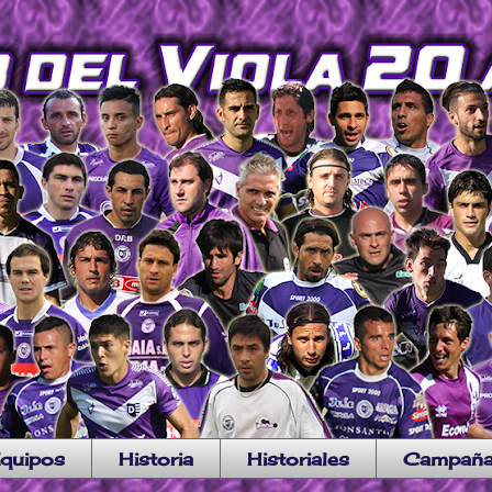
quipos
Historia
Historiales
Campañ