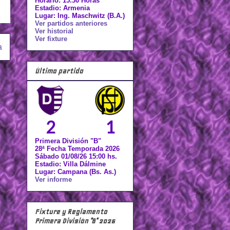
Horario: 15.30 Horas
Estadio: Armenia
Lugar: Ing. Maschwitz (B.A.)
Ver partidos anteriores
Ver historial
Ver fixture
a
Último partido
2
1
Primera División "B"
28ª Fecha Temporada 2026
Sábado 01/08/26 15:00 hs.
Estadio: Villa Dálmine
Lugar: Campana (Bs. As.)
Ver informe
Fixture y Reglamento
Primera División "B" 2026