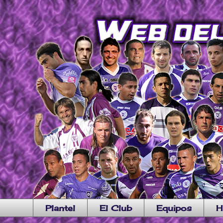
Plantel
El Club
Equipos
H